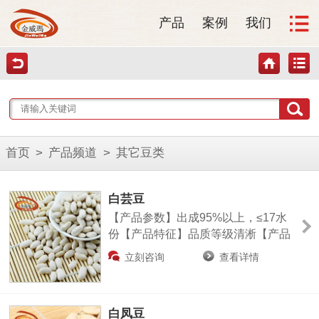
产品
案例
我们
首页
>
产品频道
>
其它豆类
白芸豆
【产品参数】出成95%以上，≤17水
份【产品特征】品质等级清淅【产品
优势】产自东北，原产区直调长年有
立刻咨询
查看详情
货，质量稳定【工艺流程】比重去
石，双色选【产品应用】适合大批量
生产月饼调料馅料厂家连接全国有名
白凤豆
的馅料专家及制作糖纳豆