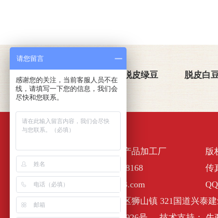
请您留言
关于金威玛
脱皮绿豆
脱皮白
感谢您的关注，当前客服人员不在
线，请填写一下您的信息，我们会
尽快和您联系。
佛山市南海区金诺一农产品加工厂
版
全国服务热线：400-6338168
传真
E-Mail :nhjinweima@163.com
QQ
公司地址：佛山市南海区狮山镇 321国道兴泰建
备案号：
粤ICP备17127926号
技术支持：
牛