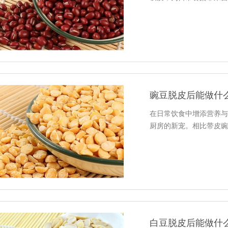
豌豆脱皮后能做什
在日常饮食中增添营养与
厨房的新宠。相比带皮豌
白豆脱皮后能做什