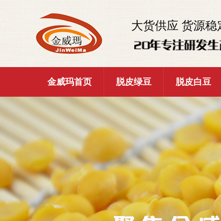
大货供应 货源稳
金威玛首页
脱皮绿豆
脱皮白豆