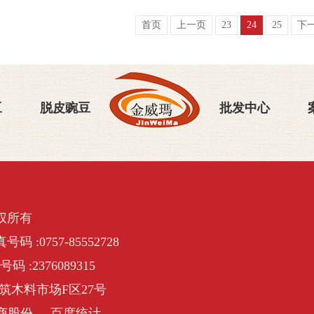
首页
上一页
23
24
25
下
豆
脱皮豌豆
批发中心
权所有
号码 :0757-85552728
号码 :2376089315
筑木料市场F区27号
商股份
百度统计