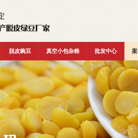
定
脱皮豌豆
真空小包杂粮
批发中心
案