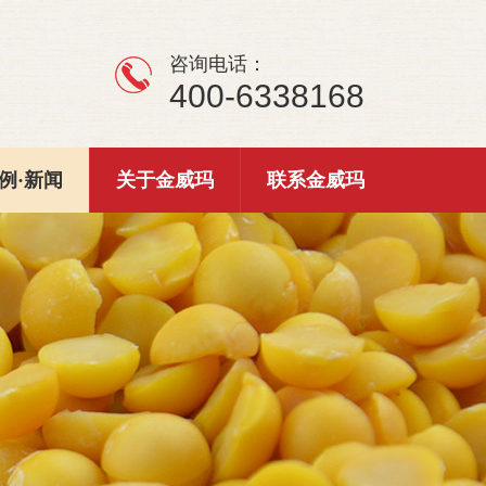
咨询电话：
400-6338168
例·新闻
关于金威玛
联系金威玛