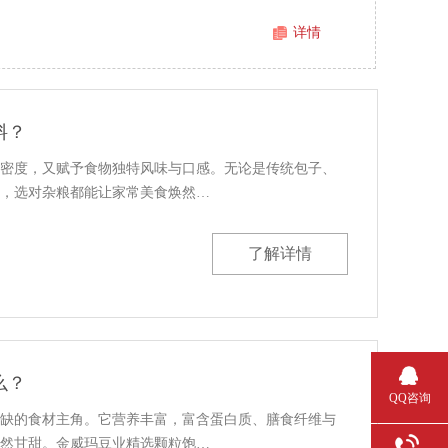
详情
料？
密度，又赋予食物独特风味与口感。无论是传统包子、
，选对杂粮都能让家常美食焕然…
了解详情
么？
QQ咨询
缺的食材主角。它营养丰富，富含蛋白质、膳食纤维与
然甘甜。金威玛豆业精选颗粒饱…