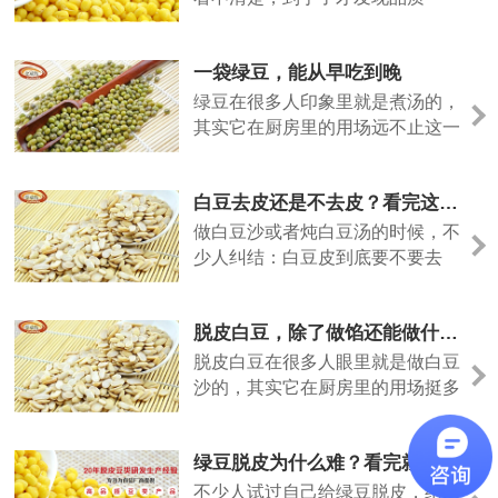
般。其实挑豆子有几个简单的判断
方法，不用拆袋也能看个大概。
一袋绿豆，能从早吃到晚
绿豆在很多人印象里就是煮汤的，
其实它在厨房里的用场远不止这一
样。从早餐到宵夜，它都能顶得
上。
白豆去皮还是不去皮？看完这几点就知道了
做白豆沙或者炖白豆汤的时候，不
少人纠结：白豆皮到底要不要去
掉？今天把这个问题的答案说清
楚。
脱皮白豆，除了做馅还能做什么？
脱皮白豆在很多人眼里就是做白豆
沙的，其实它在厨房里的用场挺多
的。今天说几种不一样的吃法。
绿豆脱皮为什么难？看完就知道了
不少人试过自己给绿豆脱皮，结果