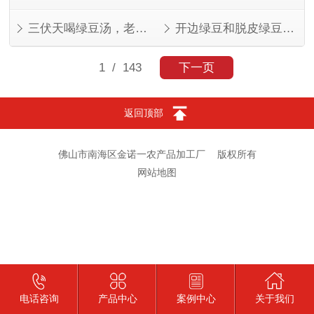
三伏天喝绿豆汤，老一辈的讲究有道理
开边绿豆和脱皮绿豆，叫法不同，东西一样
1
/ 143
下一页
返回顶部
佛山市南海区金诺一农产品加工厂
版权所有
网站地图
电话咨询
产品中心
案例中心
关于我们