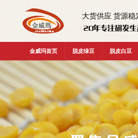
大货供应 货源稳
金威玛首页
脱皮绿豆
脱皮白豆