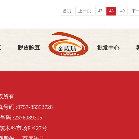
首页
上一页
47
48
49
下
豆
脱皮豌豆
批发中心
权所有
号码 :0757-85552728
号码 :2376089315
筑木料市场F区27号
商股份
百度统计