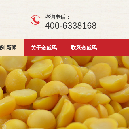
咨询电话：
400-6338168
例·新闻
关于金威玛
联系金威玛