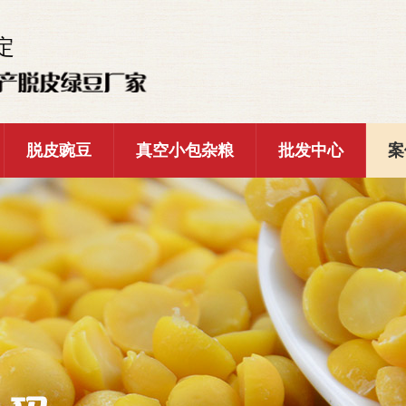
定
脱皮豌豆
真空小包杂粮
批发中心
案