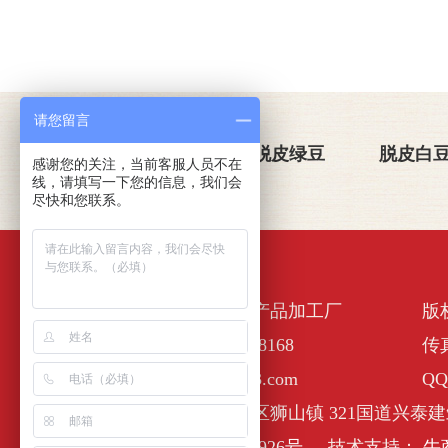
请您留言
关于金威玛
脱皮绿豆
脱皮白
感谢您的关注，当前客服人员不在
线，请填写一下您的信息，我们会
尽快和您联系。
佛山市南海区金诺一农产品加工厂
版
全国服务热线：400-6338168
传真
E-Mail :nhjinweima@163.com
QQ
公司地址：佛山市南海区狮山镇 321国道兴泰建
备案号：
粤ICP备17127926号
技术支持：
牛