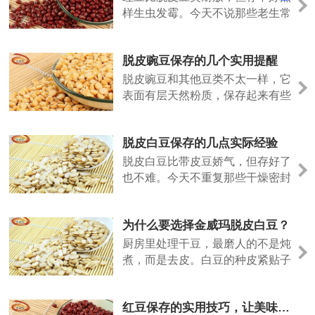
样生虫发霉。今天不说那些老生常
谈，聊几个实际用得上的方法。
脱皮豌豆保存的几个实用提醒
脱皮豌豆和其他豆类不太一样，它
表面有层天然粉质，保存起来有些
特殊的地方。今天说几个实际经
验。
脱皮白豆保存的几点实际经验
脱皮白豆比带皮豆娇气，但存好了
也不难。今天不重复那些干燥密封
的老话，说点实际用出来的经验。
为什么要选择金威玛脱皮白豆？
厨房里处理干豆，最磨人的不是炖
煮，而是去皮。白豆的种皮紧贴子
叶，泡发后手工剥除，指甲缝里塞
满豆泥，耗时费力。金威玛脱皮白
红豆保存的实用技巧，让美味更长久
豆，就是把这道工序留在工厂，让