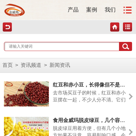
产品
案例
我们
首页
>
资讯频道
>
新闻资讯
红豆和赤小豆，长得像但不是一回事
去市场买豆子的时候，红豆和赤小
豆摆在一起，不少人分不清。它们
颜色相近，但差别其实挺大的。今
天从几个方面说清楚。
食用金威玛脱皮绿豆，几个容易忽略的小细节
脱皮绿豆用着方便，但有几个小地
方如果不注意，容易影响口感。今