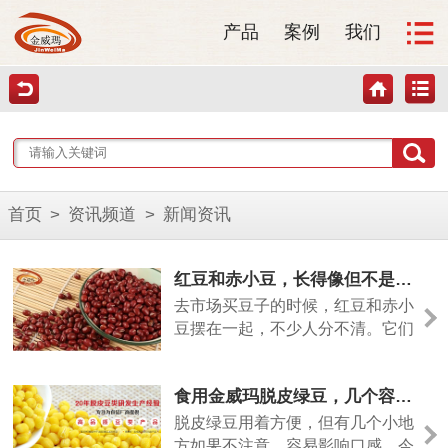
产品
案例
我们
首页
>
资讯频道
>
新闻资讯
红豆和赤小豆，长得像但不是一回事
去市场买豆子的时候，红豆和赤小
豆摆在一起，不少人分不清。它们
颜色相近，但差别其实挺大的。今
天从几个方面说清楚。
食用金威玛脱皮绿豆，几个容易忽略的小细节
脱皮绿豆用着方便，但有几个小地
方如果不注意，容易影响口感。今