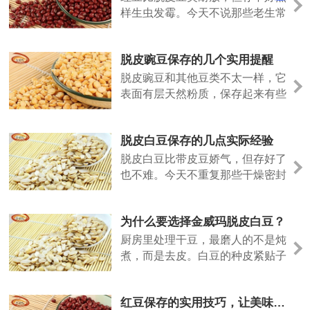
样生虫发霉。今天不说那些老生常
谈，聊几个实际用得上的方法。
脱皮豌豆保存的几个实用提醒
脱皮豌豆和其他豆类不太一样，它
表面有层天然粉质，保存起来有些
特殊的地方。今天说几个实际经
验。
脱皮白豆保存的几点实际经验
脱皮白豆比带皮豆娇气，但存好了
也不难。今天不重复那些干燥密封
的老话，说点实际用出来的经验。
为什么要选择金威玛脱皮白豆？
厨房里处理干豆，最磨人的不是炖
煮，而是去皮。白豆的种皮紧贴子
叶，泡发后手工剥除，指甲缝里塞
满豆泥，耗时费力。金威玛脱皮白
红豆保存的实用技巧，让美味更长久
豆，就是把这道工序留在工厂，让