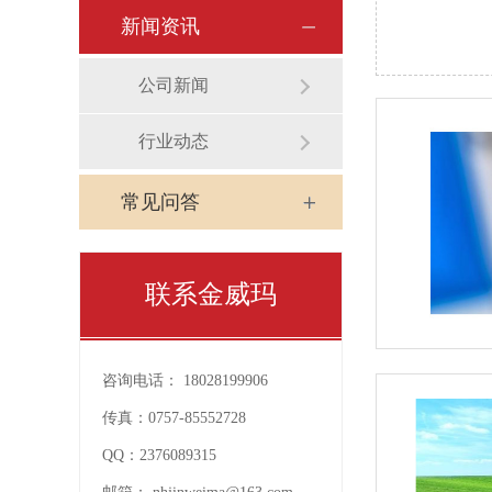
新闻资讯
公司新闻
行业动态
常见问答
联系金威玛
咨询电话：
18028199906
传真：
0757-85552728
QQ：
2376089315