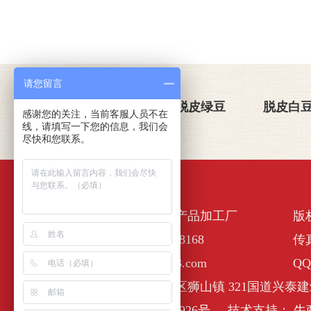
请您留言
关于金威玛
脱皮绿豆
脱皮白
感谢您的关注，当前客服人员不在
线，请填写一下您的信息，我们会
尽快和您联系。
佛山市南海区金诺一农产品加工厂
版
全国服务热线：400-6338168
传真
E-Mail :nhjinweima@163.com
QQ
公司地址：佛山市南海区狮山镇 321国道兴泰建
备案号：
粤ICP备17127926号
技术支持：
牛