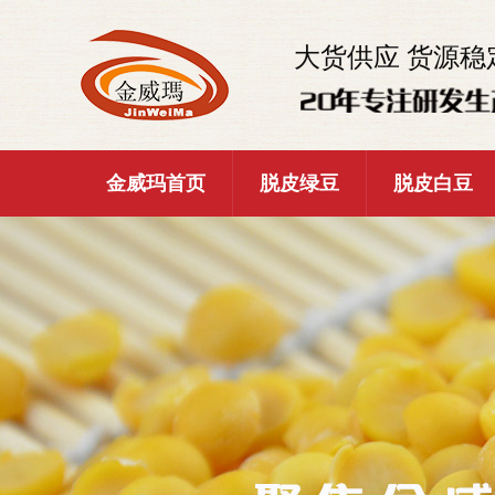
大货供应 货源稳
金威玛首页
脱皮绿豆
脱皮白豆