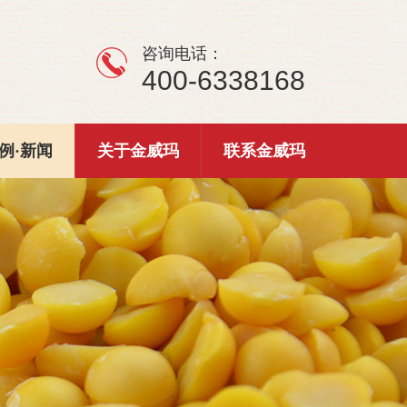
咨询电话：
400-6338168
例·新闻
关于金威玛
联系金威玛