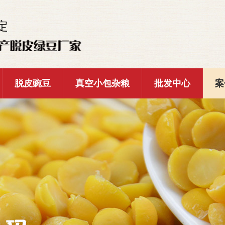
定
脱皮豌豆
真空小包杂粮
批发中心
案