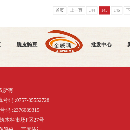
首页
上一页
144
145
146
豆
脱皮豌豆
批发中心
权所有
号码 :0757-85552728
号码 :2376089315
筑木料市场F区27号
商股份
百度统计