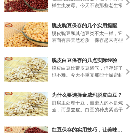
样生虫发霉。今天不说那些老生常
谈，聊几个实际用得上的方法。
脱皮豌豆保存的几个实用提醒
脱皮豌豆和其他豆类不太一样，它
表面有层天然粉质，保存起来有些
特殊的地方。今天说几个实际经
验。
脱皮白豆保存的几点实际经验
脱皮白豆比带皮豆娇气，但存好了
也不难。今天不重复那些干燥密封
的老话，说点实际用出来的经验。
为什么要选择金威玛脱皮白豆？
厨房里处理干豆，最磨人的不是炖
煮，而是去皮。白豆的种皮紧贴子
叶，泡发后手工剥除，指甲缝里塞
满豆泥，耗时费力。金威玛脱皮白
红豆保存的实用技巧，让美味更长久
豆，就是把这道工序留在工厂，让