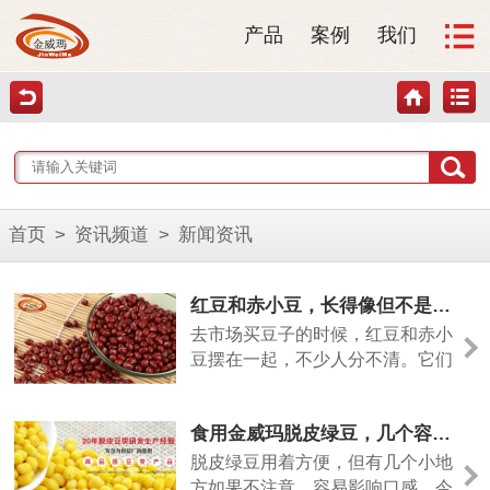
产品
案例
我们
首页
>
资讯频道
>
新闻资讯
红豆和赤小豆，长得像但不是一回事
去市场买豆子的时候，红豆和赤小
豆摆在一起，不少人分不清。它们
颜色相近，但差别其实挺大的。今
天从几个方面说清楚。
食用金威玛脱皮绿豆，几个容易忽略的小细节
脱皮绿豆用着方便，但有几个小地
方如果不注意，容易影响口感。今