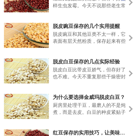
样生虫发霉。今天不说那些老生常
谈，聊几个实际用得上的方法。
脱皮豌豆保存的几个实用提醒
脱皮豌豆和其他豆类不太一样，它
表面有层天然粉质，保存起来有些
特殊的地方。今天说几个实际经
验。
脱皮白豆保存的几点实际经验
脱皮白豆比带皮豆娇气，但存好了
也不难。今天不重复那些干燥密封
的老话，说点实际用出来的经验。
为什么要选择金威玛脱皮白豆？
厨房里处理干豆，最磨人的不是炖
煮，而是去皮。白豆的种皮紧贴子
叶，泡发后手工剥除，指甲缝里塞
满豆泥，耗时费力。金威玛脱皮白
红豆保存的实用技巧，让美味更长久
豆，就是把这道工序留在工厂，让