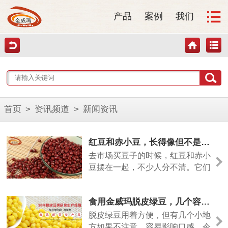
产品
案例
我们
首页
>
资讯频道
>
新闻资讯
红豆和赤小豆，长得像但不是一回事
去市场买豆子的时候，红豆和赤小
豆摆在一起，不少人分不清。它们
颜色相近，但差别其实挺大的。今
天从几个方面说清楚。
食用金威玛脱皮绿豆，几个容易忽略的小细节
脱皮绿豆用着方便，但有几个小地
方如果不注意，容易影响口感。今