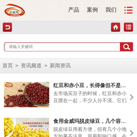
产品
案例
我们
首页
>
资讯频道
>
新闻资讯
红豆和赤小豆，长得像但不是一回事
去市场买豆子的时候，红豆和赤小
豆摆在一起，不少人分不清。它们
颜色相近，但差别其实挺大的。今
天从几个方面说清楚。
食用金威玛脱皮绿豆，几个容易忽略的小细节
脱皮绿豆用着方便，但有几个小地
方如果不注意，容易影响口感。今