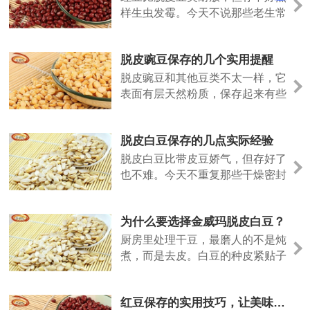
样生虫发霉。今天不说那些老生常
谈，聊几个实际用得上的方法。
脱皮豌豆保存的几个实用提醒
脱皮豌豆和其他豆类不太一样，它
表面有层天然粉质，保存起来有些
特殊的地方。今天说几个实际经
验。
脱皮白豆保存的几点实际经验
脱皮白豆比带皮豆娇气，但存好了
也不难。今天不重复那些干燥密封
的老话，说点实际用出来的经验。
为什么要选择金威玛脱皮白豆？
厨房里处理干豆，最磨人的不是炖
煮，而是去皮。白豆的种皮紧贴子
叶，泡发后手工剥除，指甲缝里塞
满豆泥，耗时费力。金威玛脱皮白
红豆保存的实用技巧，让美味更长久
豆，就是把这道工序留在工厂，让