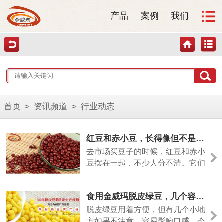
产品
案例
我们
首页
>
资讯频道
>
行业动态
红豆和赤小豆，长得像但不是一回事
去市场买豆子的时候，红豆和赤小
豆摆在一起，不少人分不清。它们
颜色相近，但差别其实挺大的。今
天从几个方面说清楚。
食用金威玛脱皮绿豆，几个容易忽略的小细节
脱皮绿豆用着方便，但有几个小地
方如果不注意，容易影响口感。今