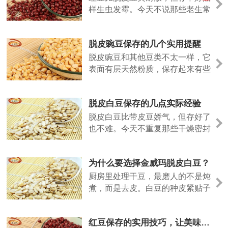
样生虫发霉。今天不说那些老生常
谈，聊几个实际用得上的方法。
脱皮豌豆保存的几个实用提醒
脱皮豌豆和其他豆类不太一样，它
表面有层天然粉质，保存起来有些
特殊的地方。今天说几个实际经
验。
脱皮白豆保存的几点实际经验
脱皮白豆比带皮豆娇气，但存好了
也不难。今天不重复那些干燥密封
的老话，说点实际用出来的经验。
为什么要选择金威玛脱皮白豆？
厨房里处理干豆，最磨人的不是炖
煮，而是去皮。白豆的种皮紧贴子
叶，泡发后手工剥除，指甲缝里塞
满豆泥，耗时费力。金威玛脱皮白
红豆保存的实用技巧，让美味更长久
豆，就是把这道工序留在工厂，让