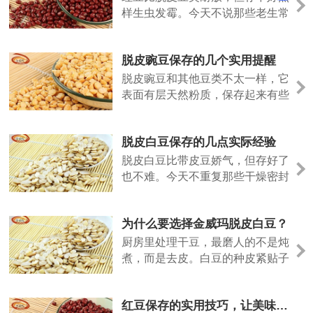
样生虫发霉。今天不说那些老生常
谈，聊几个实际用得上的方法。
脱皮豌豆保存的几个实用提醒
脱皮豌豆和其他豆类不太一样，它
表面有层天然粉质，保存起来有些
特殊的地方。今天说几个实际经
验。
脱皮白豆保存的几点实际经验
脱皮白豆比带皮豆娇气，但存好了
也不难。今天不重复那些干燥密封
的老话，说点实际用出来的经验。
为什么要选择金威玛脱皮白豆？
厨房里处理干豆，最磨人的不是炖
煮，而是去皮。白豆的种皮紧贴子
叶，泡发后手工剥除，指甲缝里塞
满豆泥，耗时费力。金威玛脱皮白
红豆保存的实用技巧，让美味更长久
豆，就是把这道工序留在工厂，让