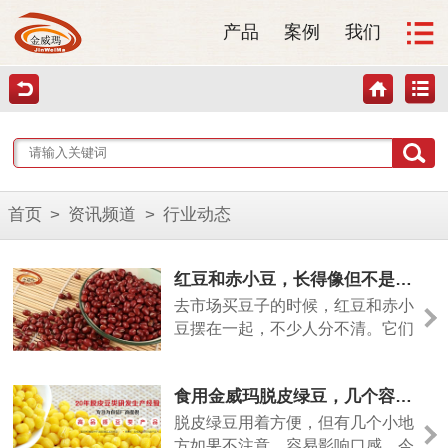
产品
案例
我们
首页
>
资讯频道
>
行业动态
红豆和赤小豆，长得像但不是一回事
去市场买豆子的时候，红豆和赤小
豆摆在一起，不少人分不清。它们
颜色相近，但差别其实挺大的。今
天从几个方面说清楚。
食用金威玛脱皮绿豆，几个容易忽略的小细节
脱皮绿豆用着方便，但有几个小地
方如果不注意，容易影响口感。今