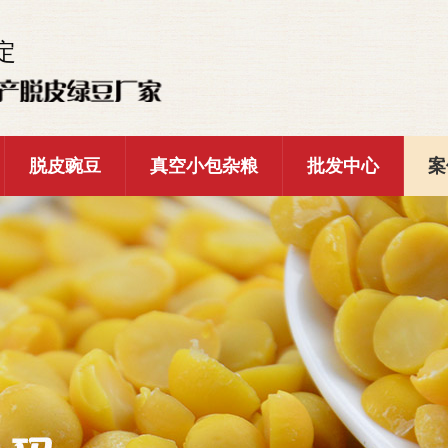
定
脱皮豌豆
真空小包杂粮
批发中心
案