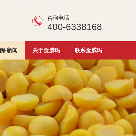
咨询电话：
400-6338168
例·新闻
关于金威玛
联系金威玛