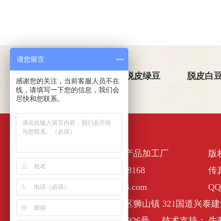
请您留言
关于金威玛
脱皮绿豆
脱皮白
感谢您的关注，当前客服人员不在
线，请填写一下您的信息，我们会
尽快和您联系。
佛山市南海区金诺一农产品加工厂
版
全国服务热线：400-6338168
传真
E-Mail :nhjinweima@163.com
QQ
公司地址：佛山市南海区狮山镇 321国道兴泰建
备案号：
粤ICP备17127926号
技术支持：
牛