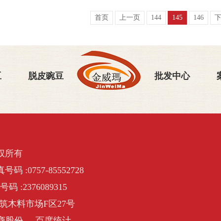
首页
上一页
144
145
146
豆
脱皮豌豆
批发中心
权所有
号码 :0757-85552728
号码 :2376089315
筑木料市场F区27号
商股份
百度统计