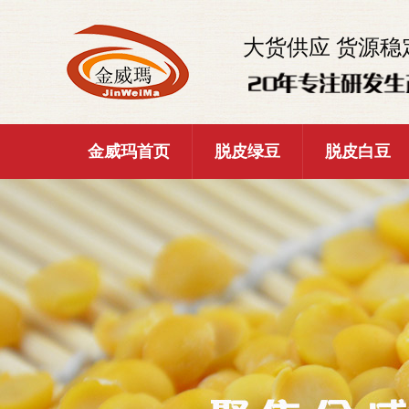
大货供应 货源稳
金威玛首页
脱皮绿豆
脱皮白豆