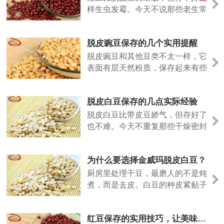
样生虫发霉。今天不说那些老生常
谈，聊几个实际用得上的方法。
脱皮豌豆保存的几个实用提醒
脱皮豌豆和其他豆类不太一样，它
表面有层天然粉质，保存起来有些
特殊的地方。今天说几个实际经
验。
脱皮白豆保存的几点实际经验
脱皮白豆比带皮豆娇气，但存好了
也不难。今天不重复那些干燥密封
的老话，说点实际用出来的经验。
为什么要选择金威玛脱皮白豆？
厨房里处理干豆，最磨人的不是炖
煮，而是去皮。白豆的种皮紧贴子
叶，泡发后手工剥除，指甲缝里塞
满豆泥，耗时费力。金威玛脱皮白
红豆保存的实用技巧，让美味更长久
豆，就是把这道工序留在工厂，让