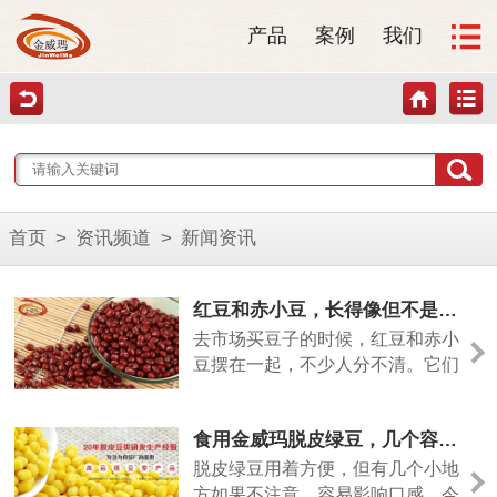
产品
案例
我们
首页
>
资讯频道
>
新闻资讯
红豆和赤小豆，长得像但不是一回事
去市场买豆子的时候，红豆和赤小
豆摆在一起，不少人分不清。它们
颜色相近，但差别其实挺大的。今
天从几个方面说清楚。
食用金威玛脱皮绿豆，几个容易忽略的小细节
脱皮绿豆用着方便，但有几个小地
方如果不注意，容易影响口感。今