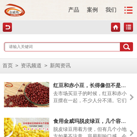
产品
案例
我们
首页
>
资讯频道
>
新闻资讯
红豆和赤小豆，长得像但不是一回事
去市场买豆子的时候，红豆和赤小
豆摆在一起，不少人分不清。它们
颜色相近，但差别其实挺大的。今
天从几个方面说清楚。
食用金威玛脱皮绿豆，几个容易忽略的小细节
脱皮绿豆用着方便，但有几个小地
方如果不注意，容易影响口感。今