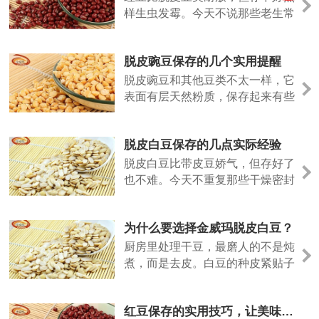
样生虫发霉。今天不说那些老生常
谈，聊几个实际用得上的方法。
脱皮豌豆保存的几个实用提醒
脱皮豌豆和其他豆类不太一样，它
表面有层天然粉质，保存起来有些
特殊的地方。今天说几个实际经
验。
脱皮白豆保存的几点实际经验
脱皮白豆比带皮豆娇气，但存好了
也不难。今天不重复那些干燥密封
的老话，说点实际用出来的经验。
为什么要选择金威玛脱皮白豆？
厨房里处理干豆，最磨人的不是炖
煮，而是去皮。白豆的种皮紧贴子
叶，泡发后手工剥除，指甲缝里塞
满豆泥，耗时费力。金威玛脱皮白
红豆保存的实用技巧，让美味更长久
豆，就是把这道工序留在工厂，让