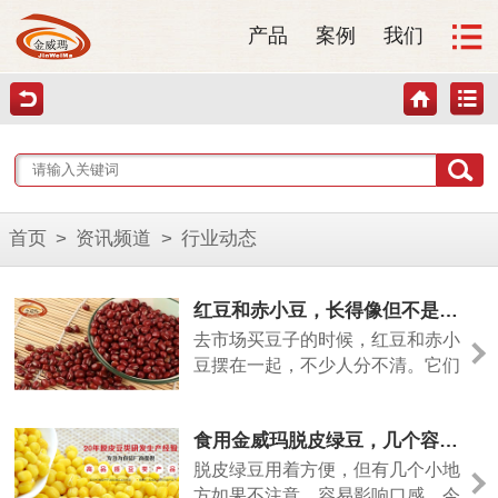
产品
案例
我们
首页
>
资讯频道
>
行业动态
红豆和赤小豆，长得像但不是一回事
去市场买豆子的时候，红豆和赤小
豆摆在一起，不少人分不清。它们
颜色相近，但差别其实挺大的。今
天从几个方面说清楚。
食用金威玛脱皮绿豆，几个容易忽略的小细节
脱皮绿豆用着方便，但有几个小地
方如果不注意，容易影响口感。今