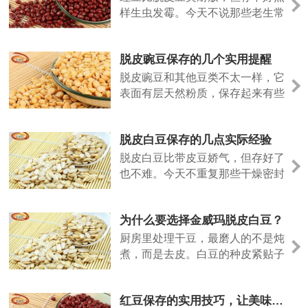
样生虫发霉。今天不说那些老生常
谈，聊几个实际用得上的方法。
脱皮豌豆保存的几个实用提醒
脱皮豌豆和其他豆类不太一样，它
表面有层天然粉质，保存起来有些
特殊的地方。今天说几个实际经
验。
脱皮白豆保存的几点实际经验
脱皮白豆比带皮豆娇气，但存好了
也不难。今天不重复那些干燥密封
的老话，说点实际用出来的经验。
为什么要选择金威玛脱皮白豆？
厨房里处理干豆，最磨人的不是炖
煮，而是去皮。白豆的种皮紧贴子
叶，泡发后手工剥除，指甲缝里塞
满豆泥，耗时费力。金威玛脱皮白
红豆保存的实用技巧，让美味更长久
豆，就是把这道工序留在工厂，让