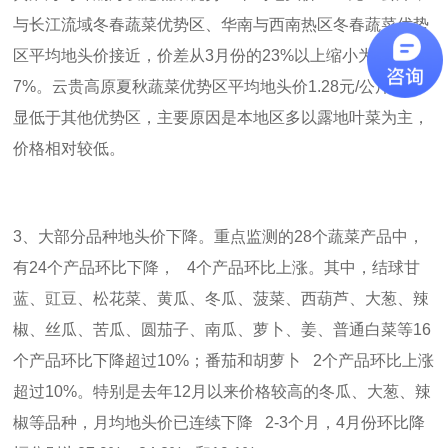
与长江流域冬春蔬菜优势区、华南与西南热区冬春蔬菜优势
区平均地头价接近，价差从
3
月份的
23%
以上缩小为
6-
7%
。云贵高原夏秋蔬菜优势区平均地头价
1.28
元
/
公斤，明
显低于其他优势区，主要原因是本地区多以露地叶菜为主，
价格相对较低。
3
、大部分品种地头价下降。重点监测的
28
个蔬菜产品中，
有
24
个产品环比下降，
4
个产品环比上涨。其中，结球甘
蓝、豇豆、松花菜、黄瓜、冬瓜、菠菜、西葫芦、大葱、辣
椒、丝瓜、苦瓜、圆茄子、南瓜、萝卜、姜、普通白菜等
16
个产品环比下降超过
10%
；番茄和胡萝卜
2
个产品环比上涨
超过
10%
。特别是去年
12
月以来价格较高的冬瓜、大葱、辣
椒等品种，月均地头价已连续下降
2-3
个月，
4
月份环比降