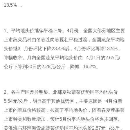
13.5%
。
1
、平均地头价继续平稳下降。
4
月份，全国大部分地区主要
上市蔬菜品种由冬春茬向春夏茬平稳过渡，全国蔬菜平均地
头价继
3
月份环比下降
23.4%
后，
4
月份环比再降
13.5%
，
降幅收窄。月内全国蔬菜平均地头价由
4
月
1
日的
2.65
元
/
公斤下降到
30
日的
2.28
元
/
公斤，降幅
16.2%
。
2
、各主产区差异明显。北部夏秋蔬菜优势区平均地头价
5.54
元
/
公斤，明显高于其他优势区，主要原因是
4
月份新
上市的菜豆价格较高，拉高了平均地头价，随着春夏茬果菜
上市种类和数量增加，预计
5
月份平均地头价将逐步回落。
黄淮海与环渤海设施蔬菜优势区平均地头价
2.57
元
/
公斤，