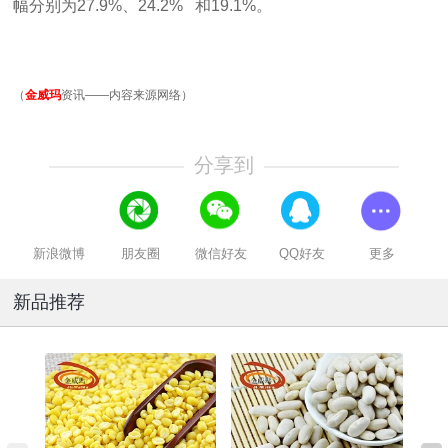
幅分别为
27.9%
、
24.2%
和
19.1%
。
（
金威玛
资讯——内容来源网络）
分享到
新浪微博
朋友圈
微信好友
QQ好友
更多
新品推荐