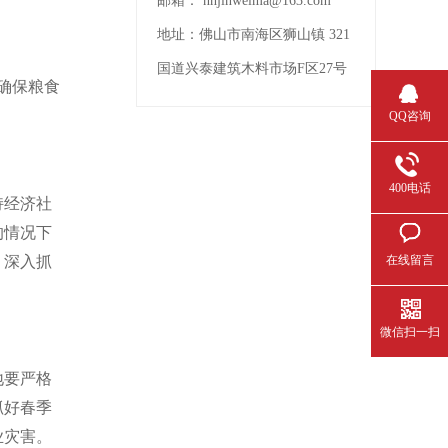
邮箱：
nhjinweima@163.com
地址：
佛山市南海区狮山镇 321
国道兴泰建筑木料市场F区27号
确保粮食
QQ咨询
400电话
持经济社
的情况下
，深入抓
在线留言
微信扫一扫
地要严格
抓好春季
业灾害。