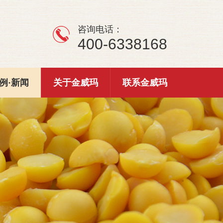
咨询电话：
400-6338168
例·新闻
关于金威玛
联系金威玛