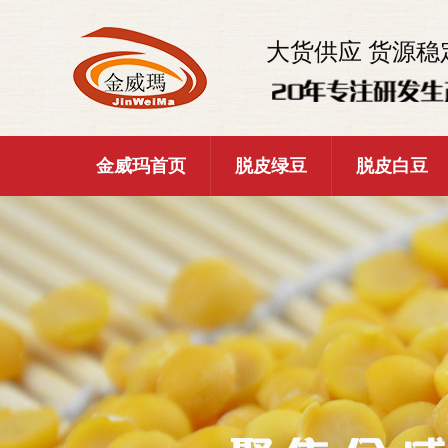
大货供应 货源稳
金威玛首页
脱皮绿豆
脱皮白豆