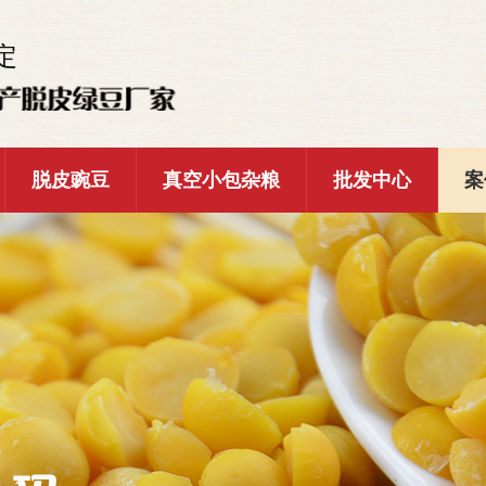
定
脱皮豌豆
真空小包杂粮
批发中心
案