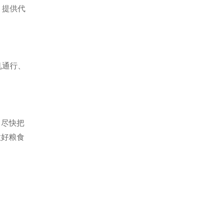
，提供代
机通行、
，尽快把
做好粮食