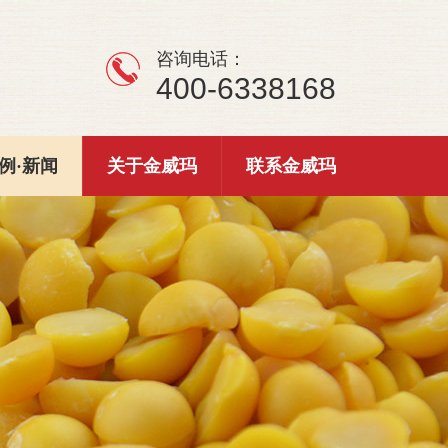
咨询电话：
400-6338168
例·新闻
关于金威玛
联系金威玛