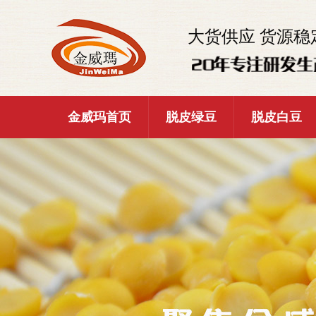
大货供应 货源稳
金威玛首页
脱皮绿豆
脱皮白豆