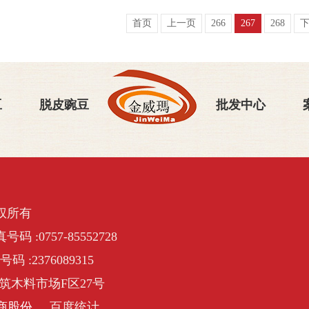
首页
上一页
266
267
268
豆
脱皮豌豆
批发中心
权所有
号码 :0757-85552728
号码 :2376089315
筑木料市场F区27号
商股份
百度统计