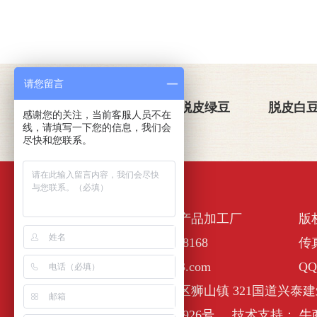
请您留言
关于金威玛
脱皮绿豆
脱皮白
感谢您的关注，当前客服人员不在
线，请填写一下您的信息，我们会
尽快和您联系。
佛山市南海区金诺一农产品加工厂
版
全国服务热线：400-6338168
传真
E-Mail :nhjinweima@163.com
QQ
公司地址：佛山市南海区狮山镇 321国道兴泰建
备案号：
粤ICP备17127926号
技术支持：
牛