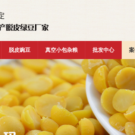
定
脱皮豌豆
真空小包杂粮
批发中心
案