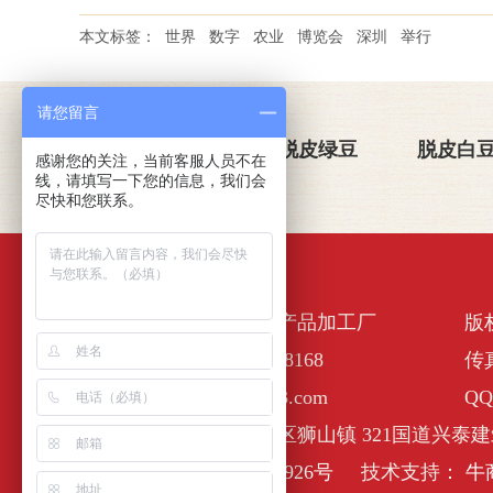
本文标签：
世界
数字
农业
博览会
深圳
举行
请您留言
关于金威玛
脱皮绿豆
脱皮白
感谢您的关注，当前客服人员不在
线，请填写一下您的信息，我们会
尽快和您联系。
佛山市南海区金诺一农产品加工厂
版
全国服务热线：400-6338168
传真
E-Mail :nhjinweima@163.com
QQ
公司地址：佛山市南海区狮山镇 321国道兴泰建
备案号：
粤ICP备17127926号
技术支持：
牛