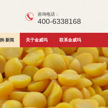
咨询电话：
400-6338168
例·新闻
关于金威玛
联系金威玛