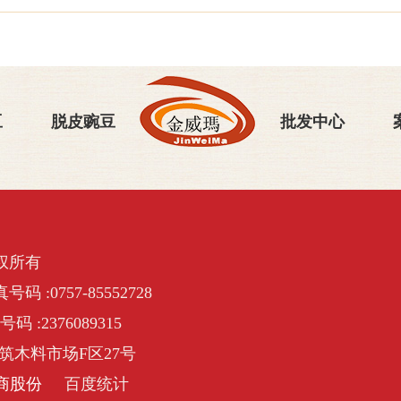
豆
脱皮豌豆
批发中心
权所有
号码 :0757-85552728
号码 :2376089315
筑木料市场F区27号
商股份
百度统计