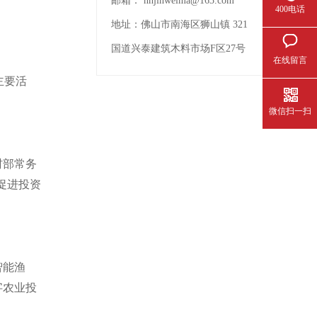
邮箱：
nhjinweima@163.com
400电话
地址：
佛山市南海区狮山镇 321
国道兴泰建筑木料市场F区27号
在线留言
主要活
微信扫一扫
村部常务
促进投资
智能渔
字农业投