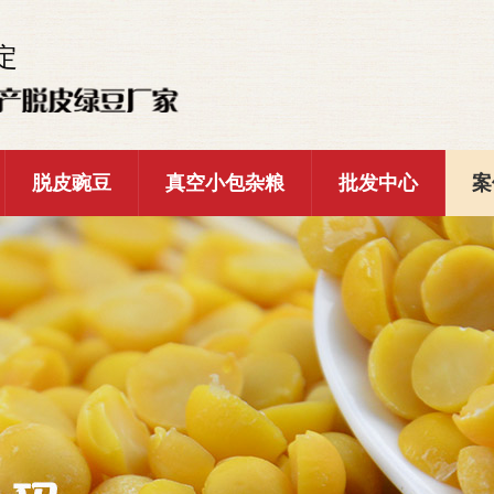
定
脱皮豌豆
真空小包杂粮
批发中心
案