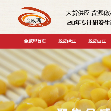
大货供应 货源稳
金威玛首页
脱皮绿豆
脱皮白豆