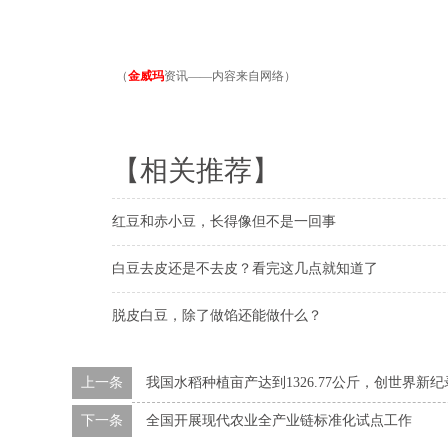
（
金威玛
资讯——内容来自网络）
【相关推荐】
红豆和赤小豆，长得像但不是一回事
白豆去皮还是不去皮？看完这几点就知道了
脱皮白豆，除了做馅还能做什么？
上一条
我国水稻种植亩产达到1326.77公斤，创世界新纪
下一条
全国开展现代农业全产业链标准化试点工作