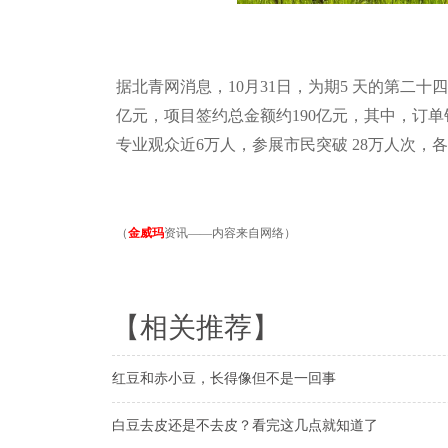
据北青网消息，
10
月
31
日，为期
5
天的第二十四
亿元，项目签约总金额约
190
亿元，其中，订单
专业观众近
6
万人，参展市民突破
28
万人次，各
（
金威玛
资讯——内容来自网络）
【相关推荐】
红豆和赤小豆，长得像但不是一回事
白豆去皮还是不去皮？看完这几点就知道了