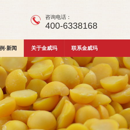
咨询电话：
400-6338168
例·新闻
关于金威玛
联系金威玛