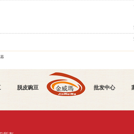
幕
豆
脱皮豌豆
批发中心