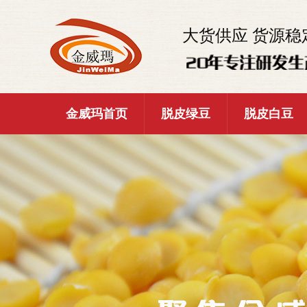
大货供应 货源稳
金威玛首页
脱皮绿豆
脱皮白豆