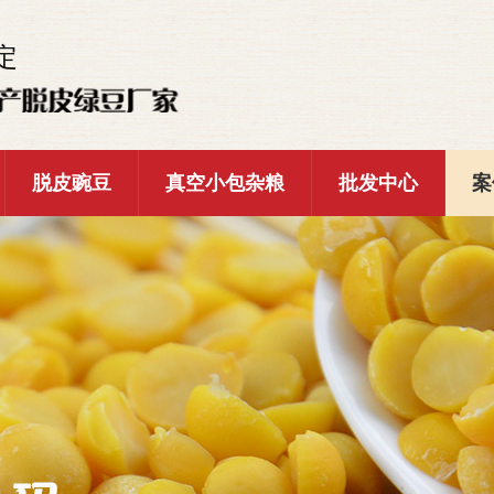
定
脱皮豌豆
真空小包杂粮
批发中心
案