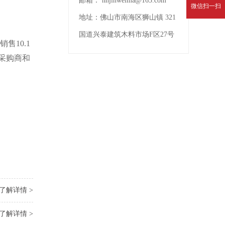
邮箱：
nhjinweima@163.com
微信扫一扫
地址：
佛山市南海区狮山镇 321
国道兴泰建筑木料市场F区27号
销售
10.1
采购商和
了解详情 >
了解详情 >