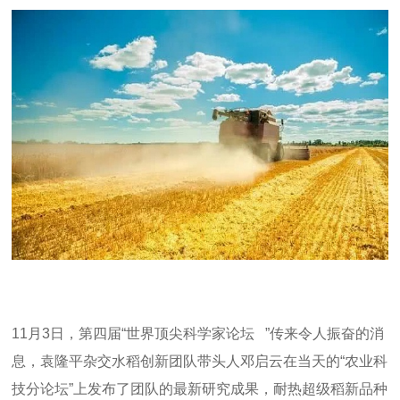
11
月
3
日，第四届
“
世界顶尖科学家论坛
”
传来令人振奋的消
息，袁隆平杂交水稻创新团队带头人邓启云在当天的
“
农业科
技分论坛
”
上发布了团队的最新研究成果，耐热超级稻新品种