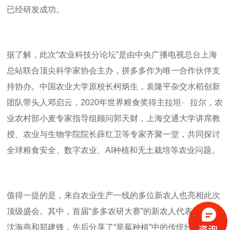
已经研发成功。
据了解，此次“农业科技分论坛”是由中央广播电视总台上海
总站联合顶尖科学家协会主办，拼多多作为唯一合作伙伴支
持协办。中国农业大学原校长柯炳生，袁隆平杂交水稻创新
团队带头人邓启云，
2020
年世界粮食奖得主拉坦
·
拉尔，农
业农村部小麦专家指导组顾问郭天财，上海交通大学讲席教
授、农业与生物学院院长薛红卫等专家齐聚一堂，共同探讨
全球粮食安全、数字农业、
AI
种植和无土栽培等农业问题。
值得一提的是，来自农业生产一线的多位新农人也亮相此次
顶级盛会。其中，首届“多多农研大赛”的新农人代表程飚、
沈海燕和郑建锋，先后分享了“草莓种植”中的传统经验与
AI