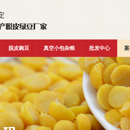
定
脱皮豌豆
真空小包杂粮
批发中心
案