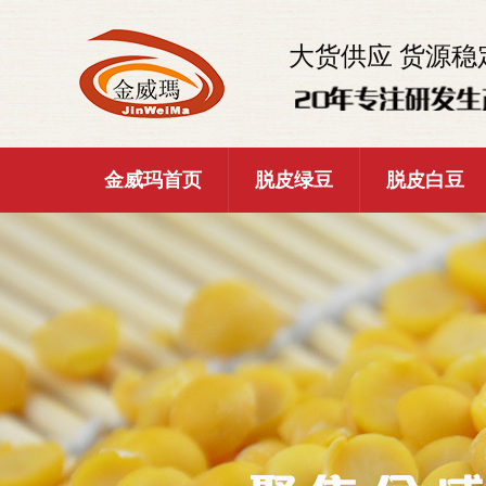
大货供应 货源稳
金威玛首页
脱皮绿豆
脱皮白豆