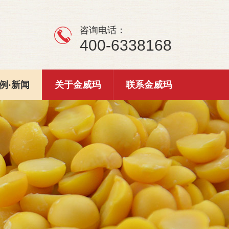
咨询电话：
400-6338168
例·新闻
关于金威玛
联系金威玛