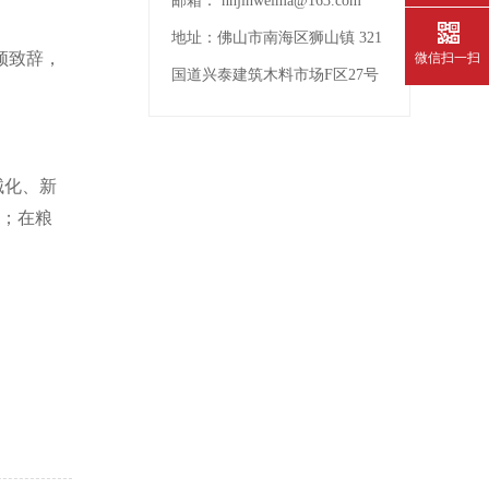
邮箱：
nhjinweima@163.com
地址：
佛山市南海区狮山镇 321
频致辞，
微信扫一扫
国道兴泰建筑木料市场F区27号
械化、新
；在粮