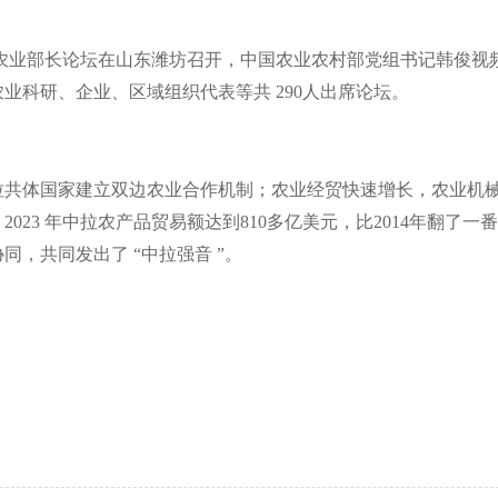
农业部长论坛在山东潍坊召开，中国农业农村部党组书记韩俊视
农业科研、企业、区域组织代表等共
290
人出席论坛。
拉共体国家建立双边农业合作机制；农业经贸快速增长，农业机
，
2023
年中拉农产品贸易额达到
810
多亿美元，比
2014
年翻了一番
协同，共同发出了
“
中拉强音
”
。