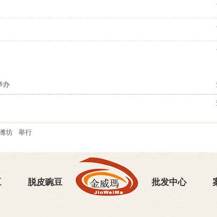
举办
潍坊
举行
豆
脱皮豌豆
批发中心