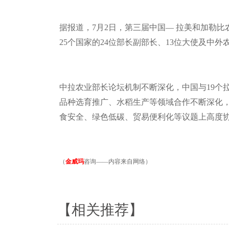
据报道，
7
月
2
日，第三届中国
—
拉美和加勒比
25
个国家的
24
位部长副部长、
13
位大使及中外
中拉农业部长论坛机制不断深化，中国与
19
个
品种选育推广、水稻生产等领域合作不断深化
食安全、绿色低碳、贸易便利化等议题上高度
（
金威玛
咨询——内容来自网络）
【相关推荐】