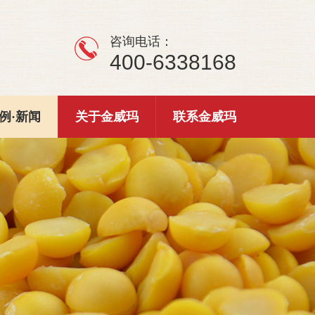
咨询电话：
400-6338168
例·新闻
关于金威玛
联系金威玛