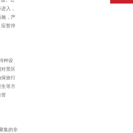
峰进入，
措施，严
，应暂停
特种设
期对景区
确保旅行
卫生等方
质管
聚集的非