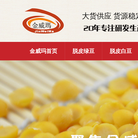
大货供应 货源稳
金威玛首页
脱皮绿豆
脱皮白豆