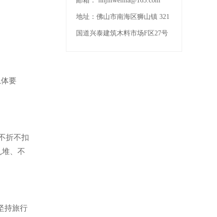
邮箱：
nhjinweima@163.com
地址：
佛山市南海区狮山镇 321
国道兴泰建筑木料市场F区27号
总体要
不折不扣
扎堆、不
坚持旅行