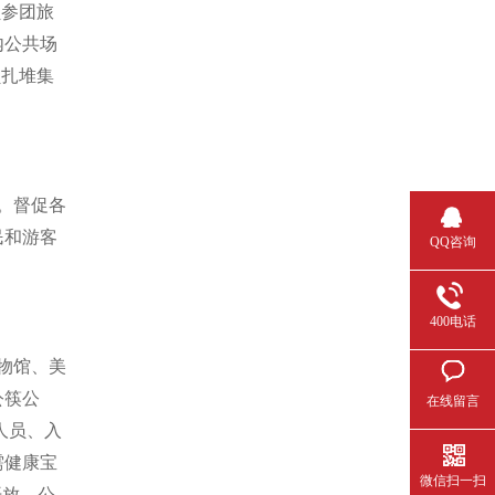
员参团旅
内公共场
员扎堆集
。督促各
民和游客
QQ咨询
400电话
物馆、美
公筷公
在线留言
人员、入
需健康宝
微信扫一扫
开放。公