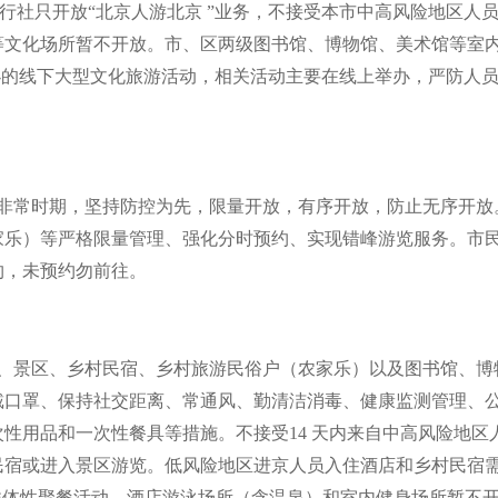
行社只开放
“
北京人游北京
”
业务，不接受本市中高风险地区人
等文化场所暂不开放。市、区两级图书馆、博物馆、美术馆等室
办的线下大型文化旅游活动，相关活动主要在线上举办，严防人
非常时期，坚持防控为先，限量开放，有序开放，防止无序开放
家乐）等严格限量管理、强化分时预约、实现错峰游览服务。市
约，未预约勿前往。
、景区、乡村民宿、乡村旅游民俗户（农家乐）以及图书馆、博
戴口罩、保持社交距离、常通风、勤清洁消毒、健康监测管理、
次性用品和一次性餐具等措施。不接受
14
天内来自中高风险地区
民宿或进入景区游览。低风险地区进京人员入住酒店和乡村民宿
群体性聚餐活动，酒店游泳场所（含温泉）和室内健身场所暂不