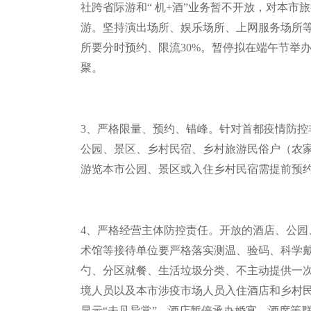
社跨省际游和
“
机
+
酒
”
业务暂不开放，对本市旅
游。坚持演出场所、娱乐场所、上网服务场所
所要分时预约、限流
30%
。暂停拟在端午节举
聚。
3
、严格限量、预约、错峰。针对首都疫情防控
公园、景区、乡村民宿、乡村旅游民俗户（农
游览本市公园、景区或入住乡村民宿需提前预
4
、严格经营主体防控责任。开放的酒店、公园
术馆等接待单位要严格落实测温、验码、科学
勺、分区就餐、生活垃圾分类、不主动提供一
境人员以及本市涉疫市场人员入住酒店和乡村
显示
“
未见异常
”
。酒店暂停承办婚宴、酒席等