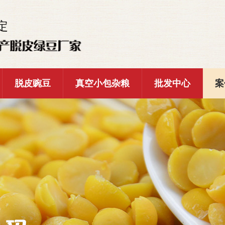
定
脱皮豌豆
真空小包杂粮
批发中心
案