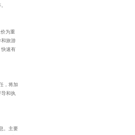
等。
涨价为重
导和旅游
，快速有
任，将加
督导和执
息。主要