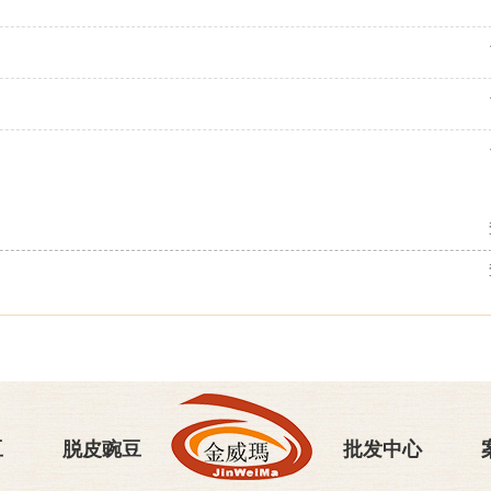
豆
脱皮豌豆
批发中心