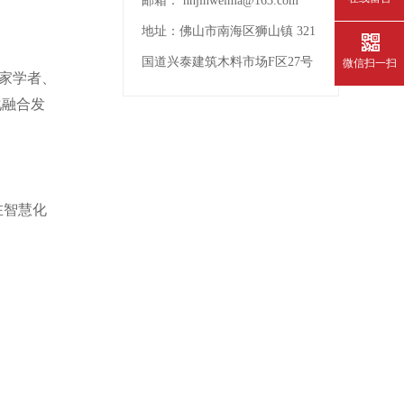
邮箱：
nhjinweima@163.com
地址：
佛山市南海区狮山镇 321
国道兴泰建筑木料市场F区27号
微信扫一扫
家学者、
化融合发
在智慧化