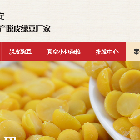
定
脱皮豌豆
真空小包杂粮
批发中心
案