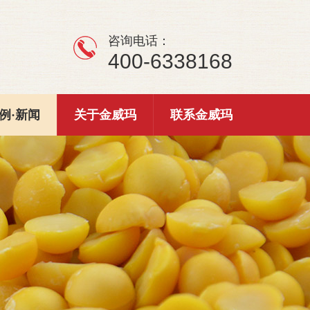
咨询电话：
400-6338168
例·新闻
关于金威玛
联系金威玛