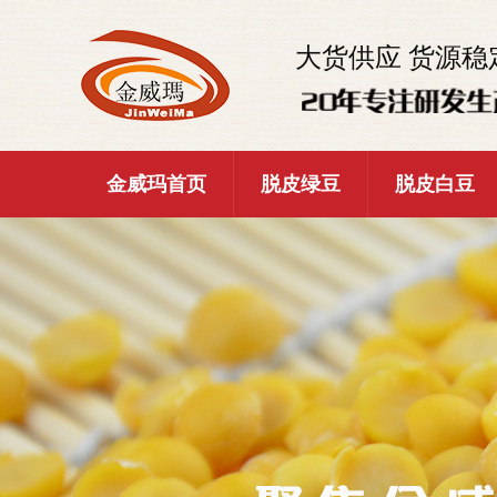
大货供应 货源稳
金威玛首页
脱皮绿豆
脱皮白豆