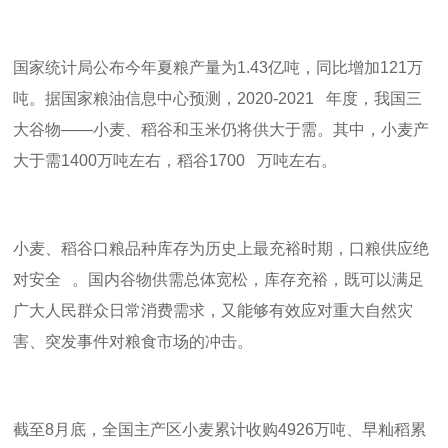
国家统计局公布今年夏粮产量为
1.43
亿吨，同比增加
121
万
吨。据国家粮油信息中心预测，
2020-2021
年度，我国三
大谷物
——
小麦、稻谷和玉米仍将供大于需。其中，小麦产
大于需
1400
万吨左右，稻谷
1700
万吨左右。
小麦、稻谷口粮品种库存为历史上最充裕时期，口粮供应绝
对安全 。国内谷物供需总体宽松，库存充裕，既可以满足
广大人民群众日常消费需求，又能够有效应对重大自然灾
害、突发事件对粮食市场的冲击。
截至
8
月底，全国主产区小麦累计收购
4926
万吨、早籼稻累