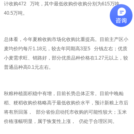
计收购
472
万吨，其中最低收购价收购分别为
615
万吨、
40.5
万吨。
总体看，今年夏粮收购市场化收购比重提高。目前主产区小
麦均价约每斤
1.18
元，较去年同期高
3
至
5
分钱左右；优质
小麦需求旺、销路好，部分优质品种价格在
1.27
元以上，较
普通品种高
0.1
元左右。
秋粮种植面积稳中有增，目前长势总体正常。目前中晚籼
稻、粳稻收购价格略高于最低收购价水平，预计新粮上市后
将有所回落， 部分省份启动托市收购的可能性较大；玉米
价格涨幅明显，属于恢复性上涨， 仍处于合理区间。