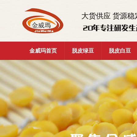
大货供应 货源稳
金威玛首页
脱皮绿豆
脱皮白豆