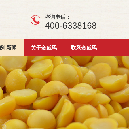
咨询电话：
400-6338168
例·新闻
关于金威玛
联系金威玛