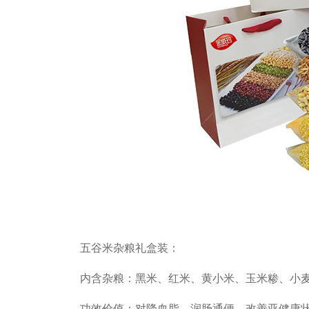
五谷米杂粮礼盒装：
内含杂粮：黑米、红米、黄小米、玉米糁、小
功效价值：对降血脂、润肠通便、改善亚健康