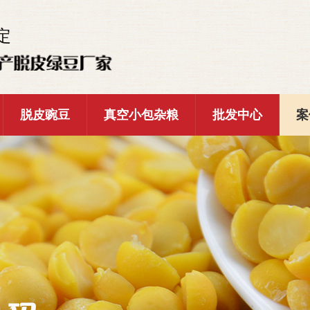
定
脱皮豌豆
真空小包杂粮
批发中心
案