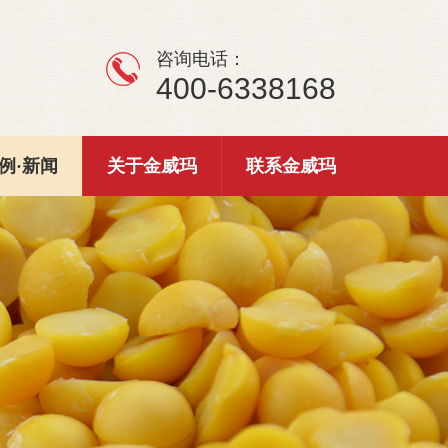
咨询电话：
400-6338168
例·新闻
关于金威玛
联系金威玛