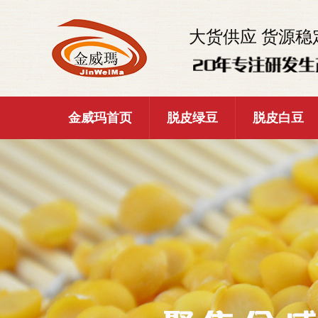
大货供应 货源稳
金威玛首页
脱皮绿豆
脱皮白豆