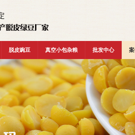
定
脱皮豌豆
真空小包杂粮
批发中心
案