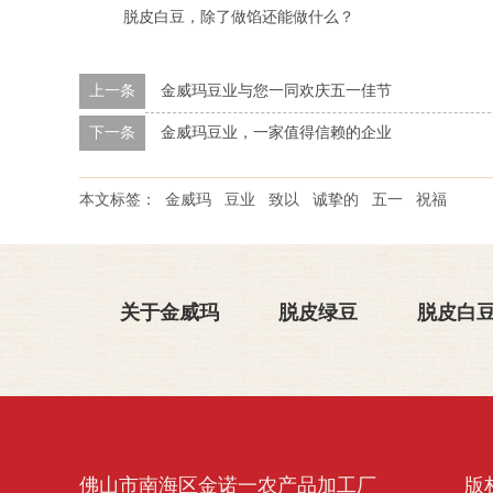
脱皮白豆，除了做馅还能做什么？
上一条
金威玛豆业与您一同欢庆五一佳节
下一条
金威玛豆业，一家值得信赖的企业
本文标签：
金威玛
豆业
致以
诚挚的
五一
祝福
关于金威玛
脱皮绿豆
脱皮白
佛山市南海区金诺一农产品加工厂
版