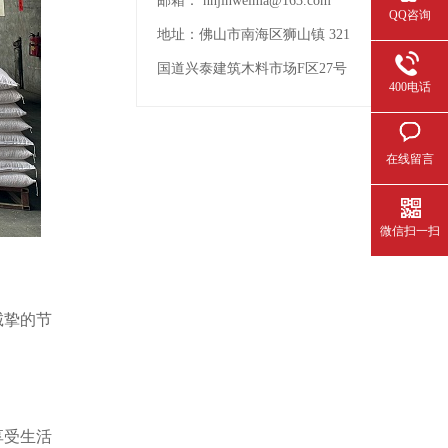
邮箱：
nhjinweima@163.com
QQ咨询
地址：
佛山市南海区狮山镇 321
国道兴泰建筑木料市场F区27号
400电话
在线留言
微信扫一扫
诚挚的节
享受生活