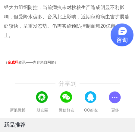
经大力组织防控，当前病虫未对秋粮生产造成明显不利影
响，但受降水偏多、台风北上影响，近期秋粮病虫害扩展蔓
延较快，呈重发态势。仍需实施预防控制面积
20
亿亩次以
上。
（
金威玛
资讯——内容来自网络）
分享到
新浪微博
朋友圈
微信好友
QQ好友
更多
新品推荐