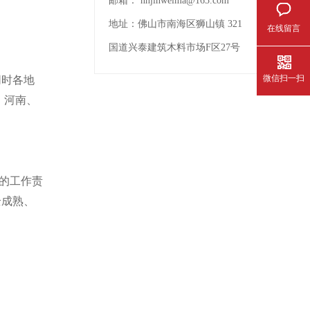
邮箱：
nhjinweima@163.com
地址：
佛山市南海区狮山镇 321
在线留言
国道兴泰建筑木料市场F区27号
微信扫一扫
同时各地
。河南、
的工作责
全成熟、