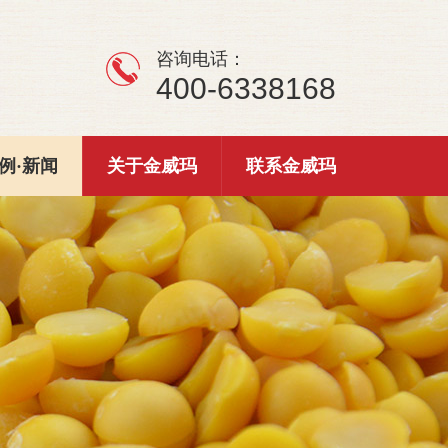
咨询电话：
400-6338168
例·新闻
关于金威玛
联系金威玛