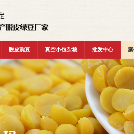
定
脱皮豌豆
真空小包杂粮
批发中心
案