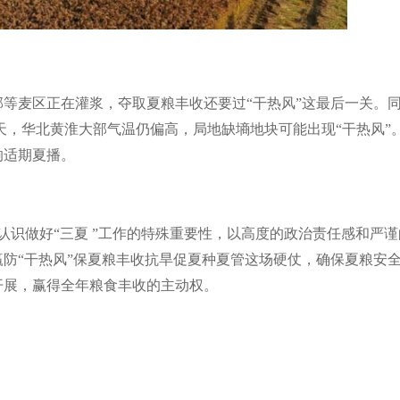
部等麦区正在灌浆，夺取夏粮丰收还要过
“
干热风
”
这最后一关。
天，华北黄淮大部气温仍偏高，局地缺墒地块可能出现
“
干热风
”
响适期夏播。
认识做好
“
三夏
”
工作的特殊重要性，以高度的政治责任感和严谨
赢防
“
干热风
”
保夏粮丰收抗旱促夏种夏管这场硬仗，确保夏粮安
开展，赢得全年粮食丰收的主动权。