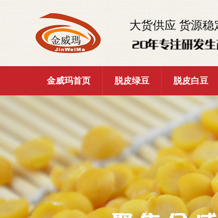
大货供应 货源稳
金威玛首页
脱皮绿豆
脱皮白豆