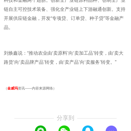
科技和金融两个翅膀。创新全产业链原料品种、创制全产业
链自主可控技术装备、强化全产业链上下游融通创新。支持
开展供应链金融，开发“专项贷、订单贷、种子贷”等金融产
品。
刘焕鑫说：“推动农业由‘卖原料’向‘卖加工品’转变，由‘卖大
路货’向‘卖品牌产品’转变，由‘卖产品’向‘卖服务’转变。”
（
金威玛
资讯——内容来源网络）
分享到