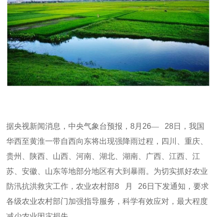
据央视新闻消息，中央气象台预报，
8
月
26
—
28
日，我国
华西至黄淮一带自西向东将出现强降雨过程，四川、重庆、
贵州、陕西、山西、河南、湖北、湖南、广西、江西、江
苏、安徽、山东等地部分地区有大到暴雨。为切实抓好农业
防汛抗洪救灾工作，农业农村部
8
月
26
日下发通知，要求
各级农业农村部门加强指导服务，科学有效应对，最大程度
减少农业因灾损失。