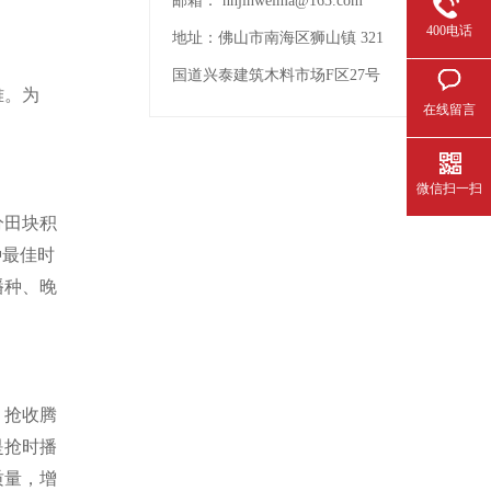
邮箱：
nhjinweima@163.com
400电话
地址：
佛山市南海区狮山镇 321
国道兴泰建筑木料市场F区27号
难。为
在线留言
微信扫一扫
分田块积
种最佳时
播种、晚
。抢收腾
是抢时播
质量，增