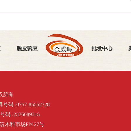
豆
脱皮豌豆
批发中心
权所有
号码 :0757-85552728
号码 :2376089315
筑木料市场F区27号