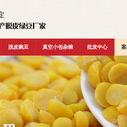
定
脱皮豌豆
真空小包杂粮
批发中心
案