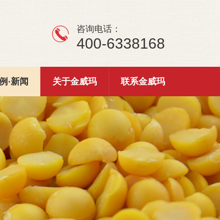
咨询电话：
400-6338168
例·新闻
关于金威玛
联系金威玛