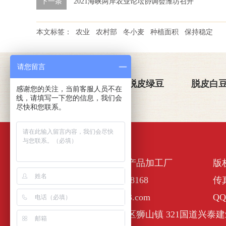
下一条
2021海峡两岸农业论坛协调会潍坊召开
本文标签：
农业
农村部
冬小麦
种植面积
保持稳定
请您留言
关于金威玛
脱皮绿豆
脱皮白
感谢您的关注，当前客服人员不在
线，请填写一下您的信息，我们会
尽快和您联系。
佛山市南海区金诺一农产品加工厂
版
全国服务热线：400-6338168
传真
E-Mail :nhjinweima@163.com
QQ
公司地址：佛山市南海区狮山镇 321国道兴泰建