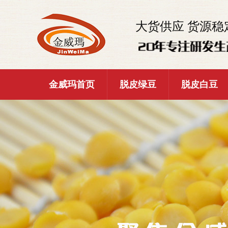
大货供应 货源稳
金威玛首页
脱皮绿豆
脱皮白豆