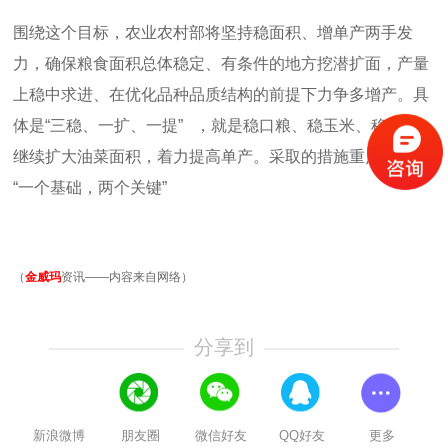
围绕这个目标，农业农村部将坚持稳面积、增单产两手发
力，确保粮食面积总体稳定、有条件的地方挖潜扩面，产量
上稳中求进、在优化品种品质结构的前提下力争多增产。具
体是
“
三稳、一扩、一提
”
，就是稳口粮、稳玉米、稳大豆，
继续扩大油菜面积，着力提高单产。采取的措施重点是抓住
“
一个基础，两个关键
”
（
金威玛
资讯——内容来自网络）
分享到
新浪微博
朋友圈
微信好友
QQ好友
更多