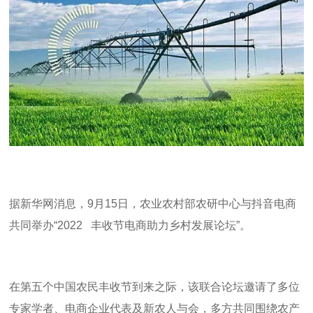
据新华网消息，
9
月
15
日，农业农村部农研中心与抖音电商
共同举办
“2022
丰收节电商助力乡村发展论坛
”
。
在第五个中国农民丰收节到来之际，该联合论坛邀请了多位
专家学者、电商企业代表及新农人与会，多方共同围绕农产