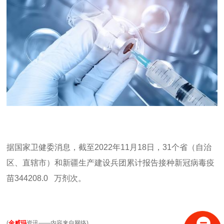
据国家卫健委消息，截至
2022
年
11
月
18
日，
31
个省（自治
区、直辖市）和新疆生产建设兵团累计报告接种新冠病毒疫
苗
344208.0
万剂次。
(
金威玛
资讯——内容来自网络
)