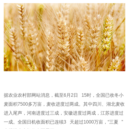
据农业农村部网站消息，截至
6
月
2
日
15
时，全国已收冬小
麦面积
7500
多万亩，麦收进度过两成。其中四川、湖北麦收
进入尾声，河南进度过三成，安徽进度过两成，江苏进度过
一成。全国日机收面积已连续
3
天超过
1000
万亩，
“
三夏
”