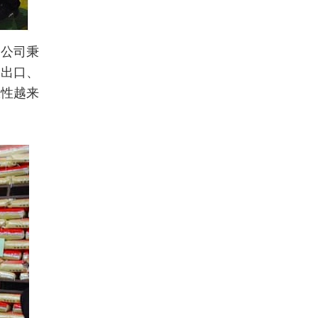
。公司秉
、出口、
限性越来