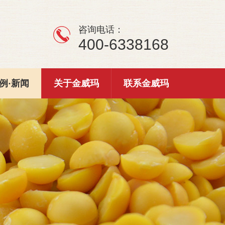
咨询电话：
400-6338168
例·新闻
关于金威玛
联系金威玛