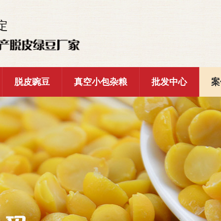
定
脱皮豌豆
真空小包杂粮
批发中心
案