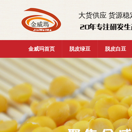
大货供应 货源稳
金威玛首页
脱皮绿豆
脱皮白豆