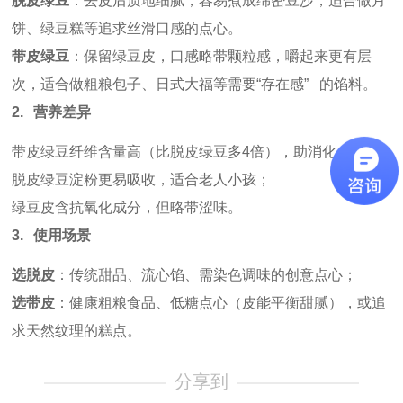
脱皮绿豆
：去皮后质地细腻，容易煮成绵密豆沙，适合做月
饼、绿豆糕等追求丝滑口感的点心。
带皮绿豆
：保留绿豆皮，口感略带颗粒感，嚼起来更有层
次，适合做粗粮包子、日式大福等需要
“
存在感
”
的馅料。
2.
营养差异
带皮绿豆纤维含量高（比脱皮绿豆多
4
倍），助消化；
脱皮绿豆淀粉更易吸收，适合老人小孩；
绿豆皮含抗氧化成分，但略带涩味。
3.
使用场景
选脱皮
：传统甜品、流心馅、需染色调味的创意点心；
选带皮
：健康粗粮食品、低糖点心（皮能平衡甜腻），或追
求天然纹理的糕点。
分享到