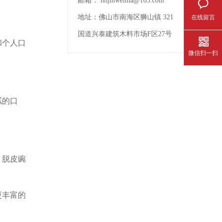
邮箱：
nhjinweima@163.com
地址：
佛山市南海区狮山镇 321
在线留言
国道兴泰建筑木料市场F区27号
和个人口
微信扫一扫
腻的口
，脱皮豌
更丰富的