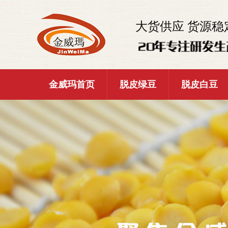
大货供应 货源稳
金威玛首页
脱皮绿豆
脱皮白豆