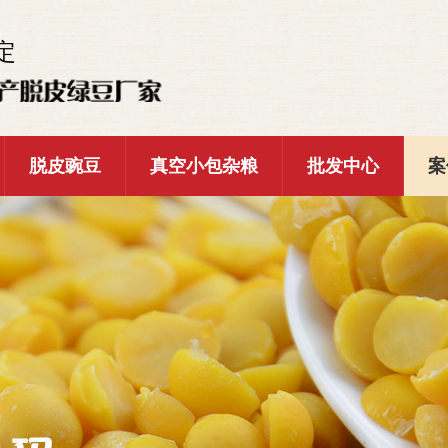
定
脱皮豌豆
真空小包杂粮
批发中心
案