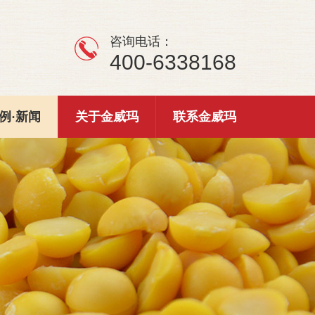
咨询电话：
400-6338168
例·新闻
关于金威玛
联系金威玛