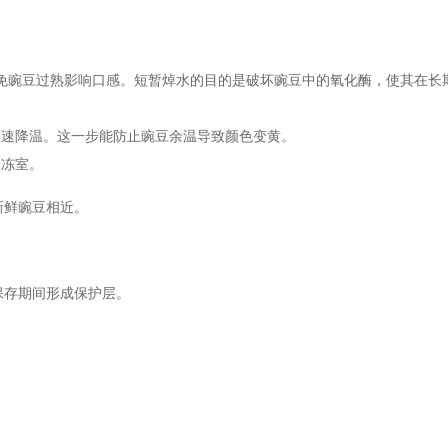
。
免豌豆过熟影响口感。短暂焯水的目的是破坏豌豆中的氧化酶，使其在长
迅速降温。这一步能防止豌豆余温导致颜色变黄。
冷冻室。
新鲜豌豆相近。
保存期间形成保护层。