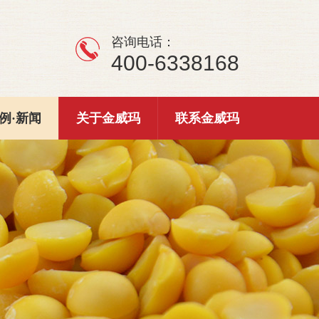
咨询电话：
400-6338168
例·新闻
关于金威玛
联系金威玛