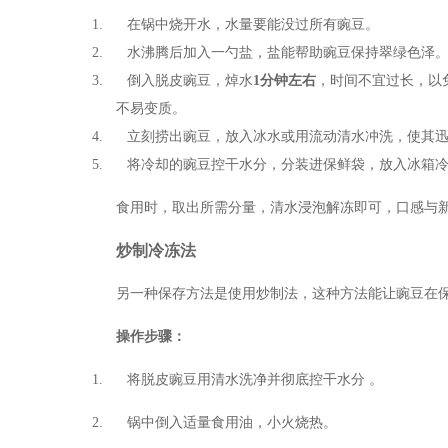
1. 在锅中烧开水，水量要能没过所有豌豆。
2. 水沸腾后加入一勺盐，盐能帮助豌豆保持翠绿色泽
3. 倒入脱皮豌豆，焯水
1
分钟左右
，时间不宜过长，以
不易变质。
4. 立刻捞出豌豆，放入冰水或用流动清水冲洗，使其
5. 将冷却的豌豆控干水分，分装进保鲜袋，放入冰箱
食用时，取出所需分量，清水浸泡解冻即可，口感与
炒制冷冻法
另一种保存方法是使用炒制法，这种方法能让豌豆在
操作步骤：
1. 将脱皮豌豆用清水洗净并彻底控干水分
。
2. 锅中倒入适量食用油，小火烧热。