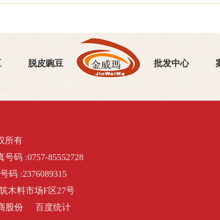
豆
脱皮豌豆
批发中心
权所有
号码 :0757-85552728
号码 :2376089315
筑木料市场F区27号
商股份
百度统计