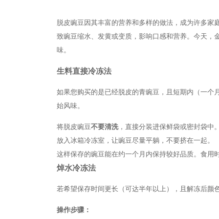
脱皮豌豆因其丰富的营养和多样的做法，成为许多家
致豌豆缩水、发黄或变质，影响口感和营养。今天，
味。
生料直接冷冻法
如果您购买的是已经脱皮的青豌豆，且短期内（一个
始风味。
将脱皮豌豆
不要清洗
，直接分装进保鲜袋或密封袋中
放入冰箱冷冻室，让豌豆尽量平躺，不要挤在一起。
这样保存的豌豆能在约一个月内保持较好品质。食用
焯水冷冻法
若希望保存时间更长（可达半年以上），且解冻后颜
操作步骤：