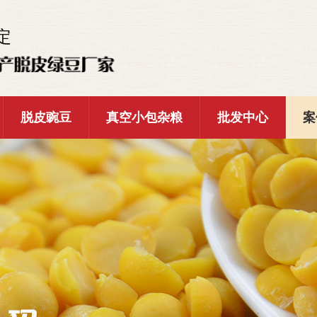
定
脱皮豌豆
真空小包杂粮
批发中心
案