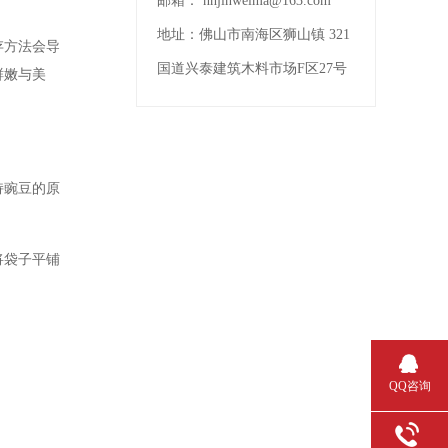
邮箱：
nhjinweima@163.com
地址：
佛山市南海区狮山镇 321
存方法会导
国道兴泰建筑木料市场F区27号
鲜嫩与美
持豌豆的原
将袋子平铺
QQ咨询