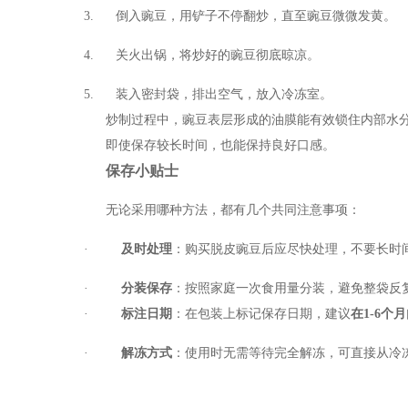
3. 倒入豌豆，用铲子不停翻炒，直至豌豆微微发黄。
4. 关火出锅，将炒好的豌豆彻底晾凉。
5. 装入密封袋，排出空气，放入冷冻室。
炒制过程中，豌豆表层形成的油膜能有效锁住内部水
即使保存较长时间，也能保持良好口感。
保存小贴士
无论采用哪种方法，都有几个共同注意事项：
·
及时处理
：购买脱皮豌豆后应尽快处理，不要长时
·
分装保存
：按照家庭一次食用量分装，避免整袋反
·
标注日期
：在包装上标记保存日期，建议
在
1-6
个月
·
解冻方式
：使用时无需等待完全解冻，可直接从冷