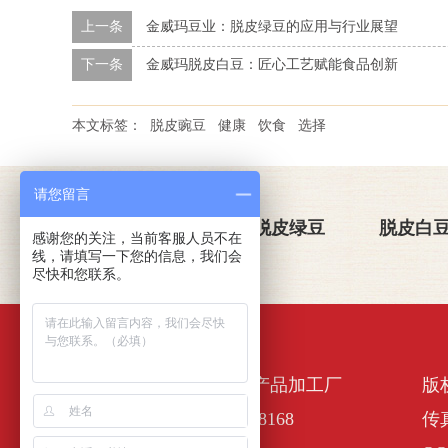
上一条
金威玛豆业：脱皮绿豆的应用与行业展望
下一条
金威玛脱皮白豆：匠心工艺赋能食品创新
本文标签：
脱皮豌豆
健康
饮食
选择
请您留言
关于金威玛
脱皮绿豆
脱皮白
感谢您的关注，当前客服人员不在
线，请填写一下您的信息，我们会
尽快和您联系。
佛山市南海区金诺一农产品加工厂
版
全国服务热线：400-6338168
传真