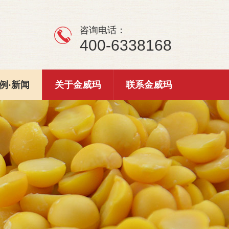
咨询电话：
400-6338168
例·新闻
关于金威玛
联系金威玛