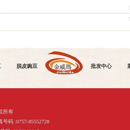
豆
脱皮豌豆
批发中心
权所有
号码 :0757-85552728