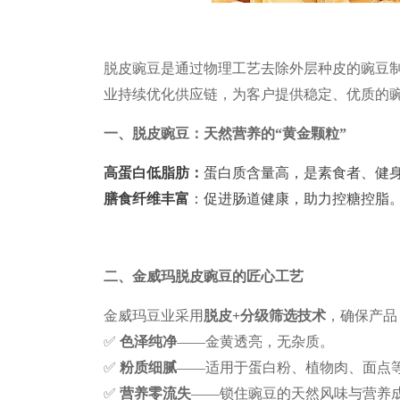
脱皮豌豆是通过物理工艺去除外层种皮的豌豆
业持续优化供应链，为客户提供稳定、优质的
一、脱皮豌豆：天然营养的
“
黄金颗粒
”
高蛋白低脂肪：
蛋白质含量高，是素食者、健
膳食纤维丰富
：促进肠道健康，助力控糖控脂
二、金威玛脱皮豌豆的匠心工艺
金威玛豆业采用
脱皮
+
分级筛选技术
，确保产品
✅
色泽纯净
——金黄透亮，无杂质。
✅
粉质细腻
——适用于蛋白粉、植物肉、面点
✅
营养零流失
——锁住豌豆的天然风味与营养