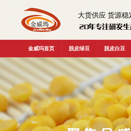
大货供应 货源稳
金威玛首页
脱皮绿豆
脱皮白豆