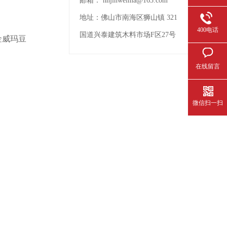
邮箱：
nhjinweima@163.com
地址：
佛山市南海区狮山镇 321
400电话
国道兴泰建筑木料市场F区27号
金威玛豆
在线留言
微信扫一扫