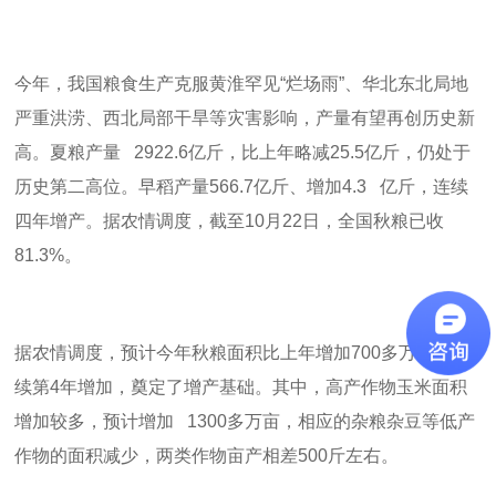
今年，我国粮食生产克服黄淮罕见
“
烂场雨
”
、华北东北局地
严重洪涝、西北局部干旱等灾害影响，产量有望再创历史新
高。夏粮产量
2922.6
亿斤，比上年略减
25.5
亿斤，仍处于
历史第二高位。早稻产量
566.7
亿斤、增加
4.3
亿斤，连续
四年增产。据农情调度，截至
10
月
22
日，全国秋粮已收
81.3%
。
据农情调度，预计今年秋粮面积比上年增加
700
多万亩，连
续第
4
年增加，奠定了增产基础。其中，高产作物玉米面积
增加较多，预计增加
1300
多万亩，相应的杂粮杂豆等低产
作物的面积减少，两类作物亩产相差
500
斤左右。