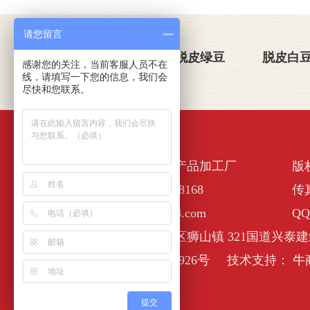
请您留言
关于金威玛
脱皮绿豆
脱皮白
感谢您的关注，当前客服人员不在
线，请填写一下您的信息，我们会
尽快和您联系。
佛山市南海区金诺一农产品加工厂
版
全国服务热线：400-6338168
传真
E-Mail :nhjinweima@163.com
QQ
公司地址：佛山市南海区狮山镇 321国道兴泰建
备案号：
粤ICP备17127926号
技术支持：
牛
提交