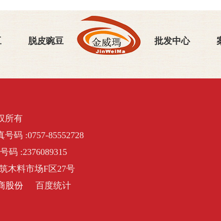
豆
脱皮豌豆
批发中心
权所有
号码 :0757-85552728
号码 :2376089315
筑木料市场F区27号
商股份
百度统计