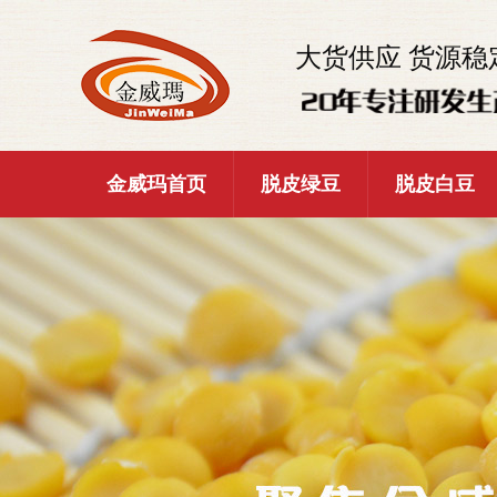
大货供应 货源稳
金威玛首页
脱皮绿豆
脱皮白豆