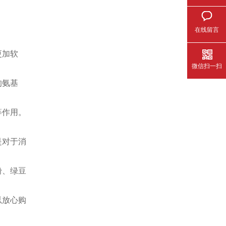
在线留言
更加软
微信扫一扫
的氨基
等作用。
是对于消
粉、绿豆
以放心购