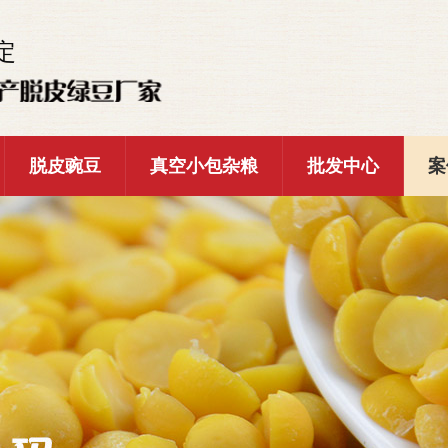
定
脱皮豌豆
真空小包杂粮
批发中心
案