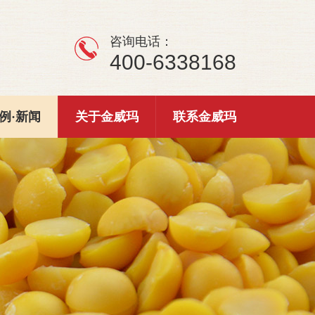
咨询电话：
400-6338168
例·新闻
关于金威玛
联系金威玛