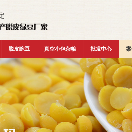
定
脱皮豌豆
真空小包杂粮
批发中心
案