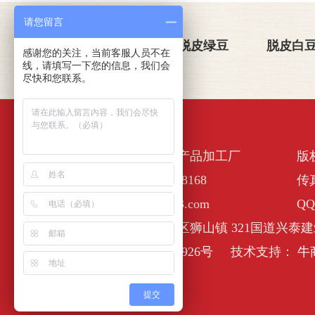
请您留言
关于金威玛
脱皮绿豆
脱皮白
感谢您的关注，当前客服人员不在
线，请填写一下您的信息，我们会
尽快和您联系。
佛山市南海区金诺一农产品加工厂
版
全国服务热线：400-6338168
传真
E-Mail :nhjinweima@163.com
QQ
公司地址：佛山市南海区狮山镇 321国道兴泰建
备案号：
粤ICP备17127926号
技术支持：
牛
提交