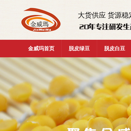
大货供应 货源稳
金威玛首页
脱皮绿豆
脱皮白豆