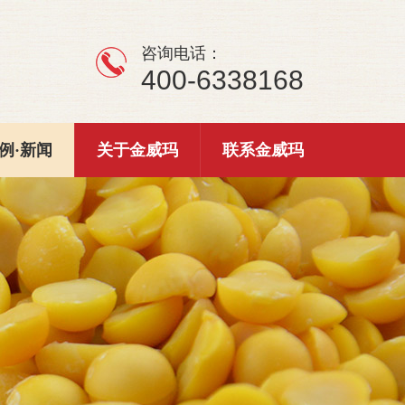
咨询电话：
400-6338168
例·新闻
关于金威玛
联系金威玛