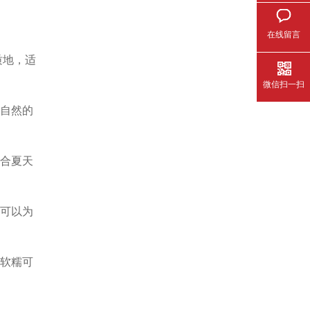
在线留言
质地，适
微信扫一扫
有自然的
适合夏天
，可以为
是软糯可