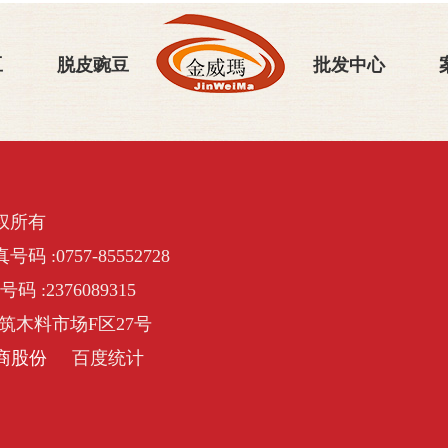
豆
脱皮豌豆
批发中心
权所有
号码 :0757-85552728
号码 :2376089315
筑木料市场F区27号
商股份
百度统计