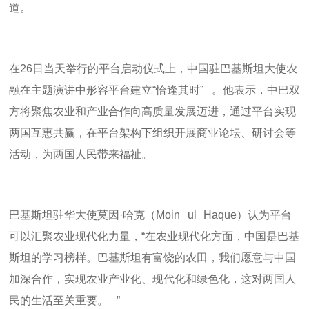
道。
在
26
日当天举行的平台启动仪式上，中国驻巴基斯坦大使农
融在主题演讲中形容平台建立
“
恰逢其时
”
。他表示，中巴双
方将聚焦农业和产业合作向高质量发展迈进，通过平台实现
两国互惠共赢，在平台架构下组织开展商业论坛、研讨会等
活动，为两国人民带来福祉。
巴基斯坦驻华大使莫因·哈克（
Moin ul Haque
）认为平台
可以汇聚农业现代化力量，
“
在农业现代化方面，中国是巴基
斯坦的学习榜样。巴基斯坦有富饶的农田，我们愿意与中国
加深合作，实现农业产业化、现代化和绿色化，这对两国人
民的生活至关重要。
”