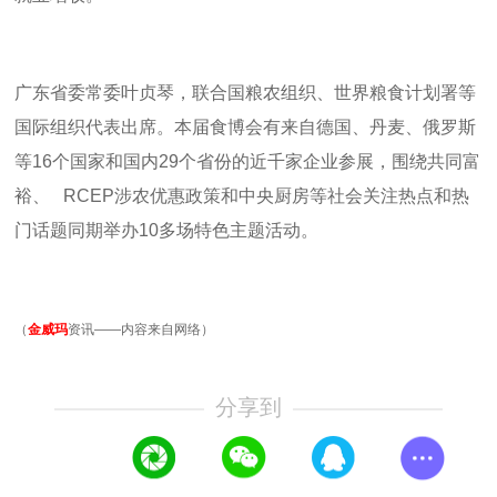
广东省委常委叶贞琴，联合国粮农组织、世界粮食计划署等
国际组织代表出席。本届食博会有来自德国、丹麦、俄罗斯
等
16
个国家和国内
29
个省份的近千家企业参展，围绕共同富
裕、
RCEP
涉农优惠政策和中央厨房等社会关注热点和热
门话题同期举办
10
多场特色主题活动。
（
金威玛
资讯——内容来自网络）
分享到