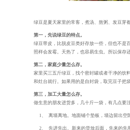
绿豆是夏天家里的常客，煮汤、熬粥、发豆芽
第一，先说绿豆的特点。
绿豆带皮，比脱皮豆类好存放一些，但也不是
照样会发霉。天热了，也容易生虫。所以保存
第二，家庭少量怎么存。
家里买三五斤绿豆，找个密封罐或者干净的饮
和灶台就行。如果用的是自封袋，取完豆子把
第三，加工大量怎么存。
做生意的朋友进货多，几十斤一袋，有几点要
1、 离墙离地。地面铺个垫板，墙边留出空
2、 先进先出。新来的货放后面，先来的先