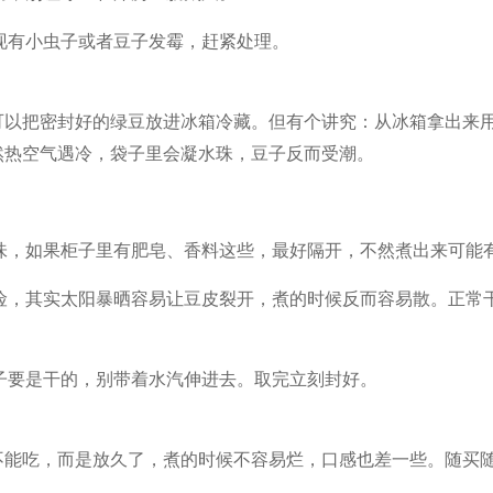
现有小虫子或者豆子发霉，赶紧处理。
可以把密封好的绿豆放进冰箱冷藏。但有个讲究：从冰箱拿出来
然热空气遇冷，袋子里会凝水珠，豆子反而受潮。
吸味，如果柜子里有肥皂、香料这些，最好隔开，不然煮出来可能
保险，其实太阳暴晒容易让豆皮裂开，煮的时候反而容易散。正常
子要是干的，别带着水汽伸进去。取完立刻封好。
不能吃，而是放久了，煮的时候不容易烂，口感也差一些。随买