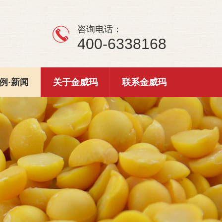
咨询电话：
400-6338168
例·新闻
关于金威玛
联系金威玛