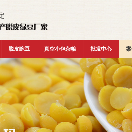
定
脱皮豌豆
真空小包杂粮
批发中心
案