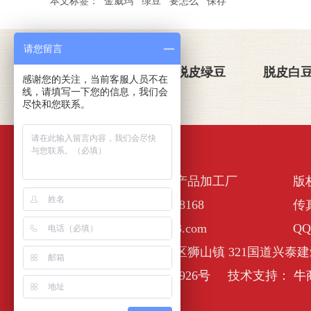
本文标签：
金威玛
绿豆
要怎么
保存
请您留言
关于金威玛
脱皮绿豆
脱皮白
感谢您的关注，当前客服人员不在
线，请填写一下您的信息，我们会
尽快和您联系。
佛山市南海区金诺一农产品加工厂
版
全国服务热线：400-6338168
传真
E-Mail :nhjinweima@163.com
QQ
公司地址：佛山市南海区狮山镇 321国道兴泰建
备案号：
粤ICP备17127926号
技术支持：
牛