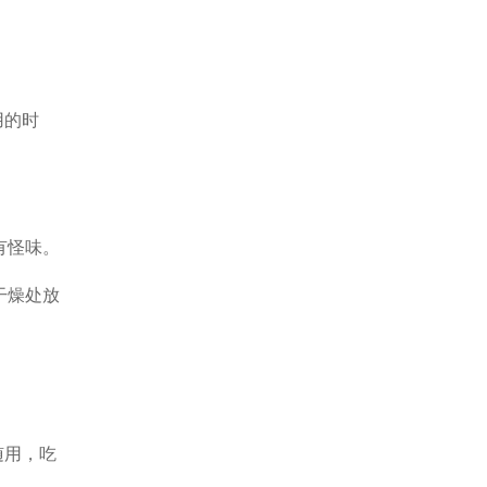
用的时
有怪味。
干燥处放
随用，吃