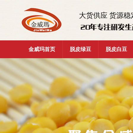
大货供应 货源稳
金威玛首页
脱皮绿豆
脱皮白豆