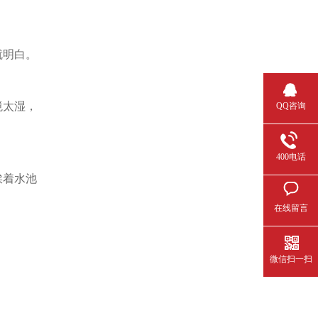
就明白。
境太湿，
QQ咨询
400电话
挨着水池
在线留言
微信扫一扫