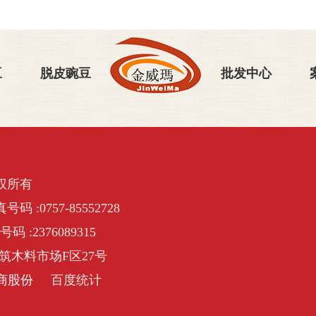
豆
脱皮豌豆
批发中心
权所有
号码 :0757-85552728
号码 :2376089315
筑木料市场F区27号
商股份
百度统计