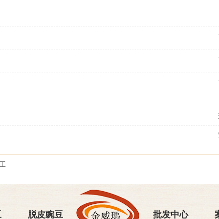
工
豆
脱皮豌豆
批发中心