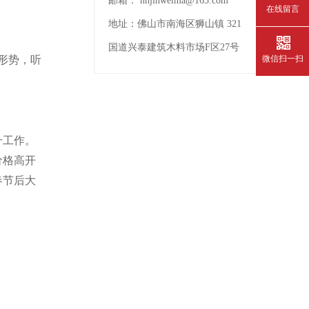
邮箱：
nhjinweima@163.com
在线留言
地址：
佛山市南海区狮山镇 321
国道兴泰建筑木料市场F区27号
微信扫一扫
形势，听
升工作。
价格高开
春节后大