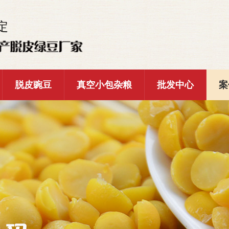
定
脱皮豌豆
真空小包杂粮
批发中心
案