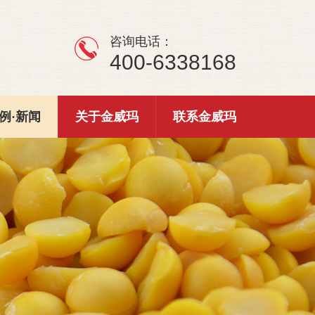
咨询电话：
400-6338168
例·新闻
关于金威玛
联系金威玛