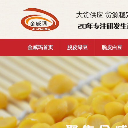
大货供应 货源稳
金威玛首页
脱皮绿豆
脱皮白豆